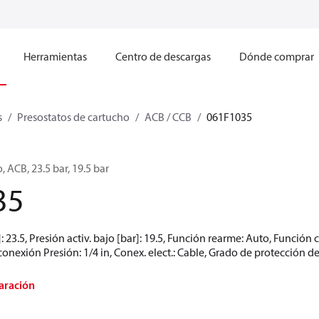
Herramientas
Centro de descargas
Dónde comprar
s
Presostatos de cartucho
ACB / CCB
061F1035
 ACB, 23.5 bar, 19.5 bar
35
]: 23.5, Presión activ. bajo [bar]: 19.5, Función rearme: Auto, Funció
exión Presión: 1/4 in, Conex. elect.: Cable, Grado de protección de 
aración