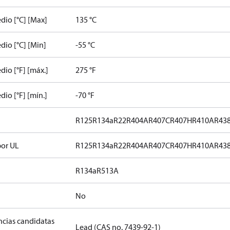
dio [°C] [Max]
135 °C
io [°C] [Min]
-55 °C
io [°F] [máx.]
275 °F
io [°F] [mín.]
-70 °F
R125
R134a
R22
R404A
R407C
R407H
R410A
R43
por UL
R125
R134a
R22
R404A
R407C
R407H
R410A
R43
R134a
R513A
No
ancias candidatas
Lead (CAS no. 7439-92-1)