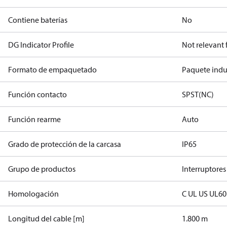
Contiene baterías
No
DG Indicator Profile
Not relevant
Formato de empaquetado
Paquete indus
Función contacto
SPST(NC)
Función rearme
Auto
Grado de protección de la carcasa
IP65
Grupo de productos
Interruptores
Homologación
C UL US UL6
Longitud del cable [m]
1.800 m