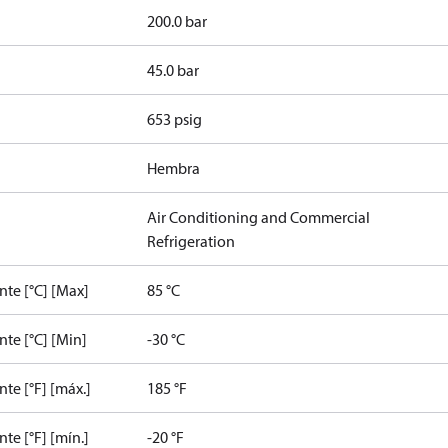
200.0 bar
45.0 bar
653 psig
Hembra
Air Conditioning and Commercial
Refrigeration
te [°C] [Max]
85 °C
te [°C] [Min]
-30 °C
e [°F] [máx.]
185 °F
e [°F] [mín.]
-20 °F