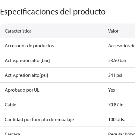
Especificaciones del producto
Característica
Valor
Accesorios de productos
Accesorios de
Activ.presión alto [bar]
23.50 bar
Activ.presión alto[psi]
341 psi
Aprobado por UL
Yes
Cable
70.87 in
Cantidad por formato de embalaje
100 Uds.
Carcasa
Regular hot-