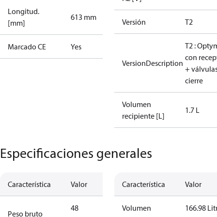
Longitud.
613 mm
Versión
T2
[mm]
T2 : Opty
Marcado CE
Yes
con recep
VersionDescription
+ válvula
cierre
Volumen
1.7 L
recipiente [L]
Especificaciones generales
Característica
Valor
Característica
Valor
48
Volumen
166.98 Lit
Peso bruto