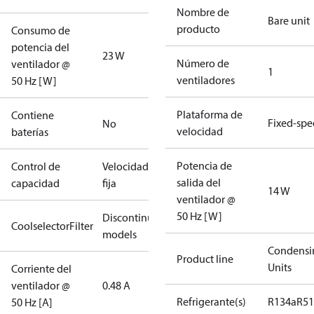
Nombre de
Bare unit
producto
Consumo de
potencia del
23 W
Número de
ventilador @
1
ventiladores
50 Hz [W]
Plataforma de
Contiene
Fixed-sp
No
velocidad
baterías
Potencia de
Control de
Velocidad
salida del
capacidad
fija
14 W
ventilador @
50 Hz [W]
Discontinued
CoolselectorFilter
models
Condensi
Product line
Units
Corriente del
ventilador @
0.48 A
Refrigerante(s)
R134a
R5
50 Hz [A]