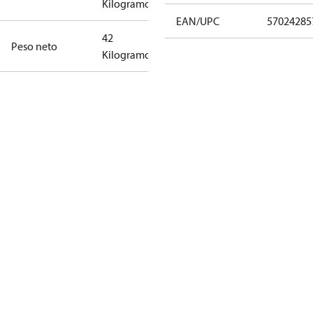
Kilogramo
EAN/UPC
57024285
42
Peso neto
Kilogramo