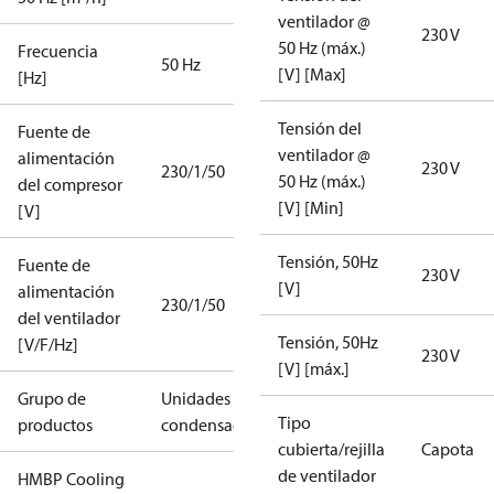
ventilador @
230 V
50 Hz (máx.)
Frecuencia
50 Hz
[V] [Max]
[Hz]
Tensión del
Fuente de
ventilador @
alimentación
230 V
230/1/50
50 Hz (máx.)
del compresor
[V] [Min]
[V]
Tensión, 50Hz
Fuente de
230 V
[V]
alimentación
230/1/50
del ventilador
Tensión, 50Hz
[V/F/Hz]
230 V
[V] [máx.]
Grupo de
Unidades
Tipo
productos
condensadoras
cubierta/rejilla
Capota
de ventilador
HMBP Cooling