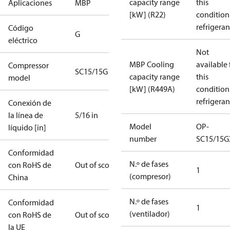
capacity range
this
Aplicaciones
MBP
[kW] (R22)
condition
refrigeran
Código
G
eléctrico
Not
MBP Cooling
available 
Compressor
SC15/15G
capacity range
this
model
[kW] (R449A)
condition
refrigeran
Conexión de
la línea de
5/16 in
Model
OP-
líquido [in]
number
SC15/15G
Conformidad
N.º de fases
con RoHS de
Out of scope
1
(compresor)
China
N.º de fases
Conformidad
1
(ventilador)
con RoHS de
Out of scope
la UE