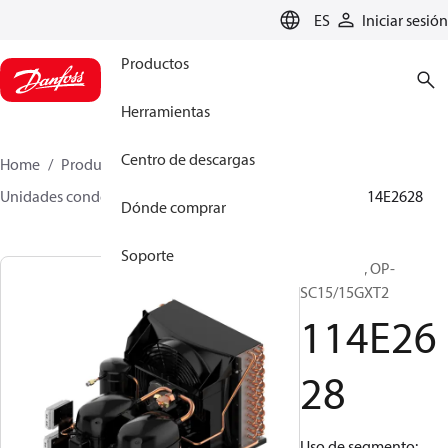
LANGUAGE
ES
Iniciar sesión
Productos
Herramientas
Centro de descargas
Home
Productos
Climate Solutions for cooling
Unidades condensadoras
Optyma™
Optyma™
114E2628
Dónde comprar
Soporte
Optyma™, OP-
SC15/15GXT2
114E26
28
Uso de segmento: