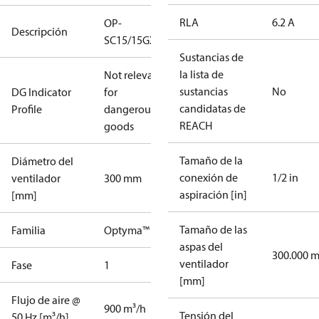
RLA
6.2 A
OP-
Descripción
SC15/15GXT2
Sustancias de
la lista de
Not relevant
sustancias
No
DG Indicator
for
candidatas de
Profile
dangerous
REACH
goods
Tamaño de la
Diámetro del
conexión de
1/2 in
ventilador
300 mm
aspiración [in]
[mm]
Tamaño de las
Familia
Optyma™
aspas del
300.000 
ventilador
Fase
1
[mm]
Flujo de aire @
900 m³/h
Tensión del
50 Hz [m³/h]