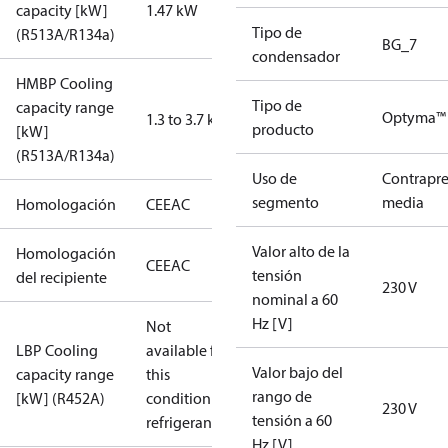
capacity [kW]
1.47 kW
Tipo de
(R513A/R134a)
BG_7
condensador
HMBP Cooling
Tipo de
capacity range
Optyma™ 
1.3 to 3.7 kW
producto
[kW]
(R513A/R134a)
Uso de
Contrapre
segmento
media
Homologación
CE
EAC
Valor alto de la
Homologación
CE
EAC
tensión
del recipiente
230 V
nominal a 60
Hz [V]
Not
LBP Cooling
available for
Valor bajo del
capacity range
this
rango de
[kW] (R452A)
condition /
230 V
tensión a 60
refrigerant
Hz [V]