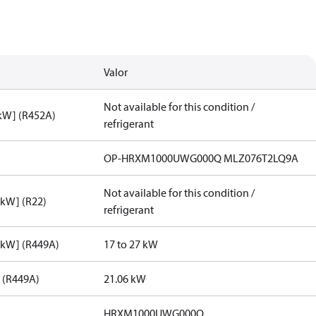
Valor
Not available for this condition /
[kW] (R452A)
refrigerant
OP-HRXM1000UWG000Q MLZ076T2LQ9A
Not available for this condition /
[kW] (R22)
refrigerant
[kW] (R449A)
17 to 27 kW
] (R449A)
21.06 kW
HRXM1000UWG000Q