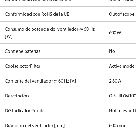
Conformidad con RoHS de la UE
Out of scope
Consumo de potencia del ventilador @ 60 Hz
600 W
[W]
Contiene baterías
No
CoolselectorFilter
Active model
Corriente del ventilador @ 60 Hz [A]
2.80 A
Descripción
OP-HRXM10
DG Indicator Profile
Not relevant
Diámetro del ventilador [mm]
600 mm