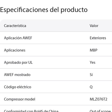
Especificaciones del producto
Característica
Valor
Aplicación AWEF
Exteriores
Aplicaciones
MBP
Aprobado por UL
Yes
AWEF mostrado
Sí
Código eléctrico
Q
Compressor model
MLZ076T2
Conformidad con RoHS de China
Out of scope