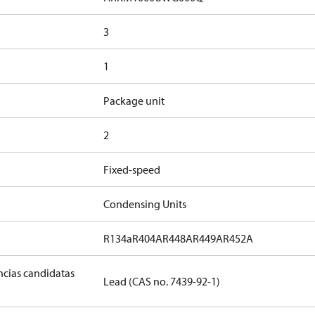
3
1
Package unit
2
Fixed-speed
Condensing Units
R134a
R404A
R448A
R449A
R452A
ancias candidatas
Lead (CAS no. 7439-92-1)