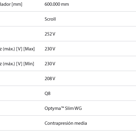
ilador [mm]
600.000 mm
Scroll
252 V
z (máx.) [V] [Max]
230 V
z (máx.) [V] [Min]
230 V
208 V
Q8
Optyma™ Slim WG
Contrapresión media