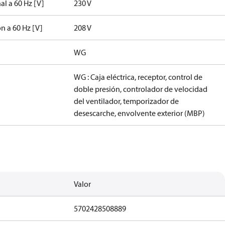
al a 60 Hz [V]
230 V
ón a 60 Hz [V]
208 V
WG
WG : Caja eléctrica, receptor, control de
doble presión, controlador de velocidad
del ventilador, temporizador de
desescarche, envolvente exterior (MBP)
Valor
5702428508889