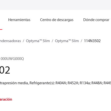
Herramientas
Centro de descargas
Dónde comprar
ndensadoras
Optyma™ Slim
Optyma™ Slim
114N3502
M1000UWG000Q
02
rapresión media, Refrigerante(s): R404A; R452A; R134a; R448A; R449
aración