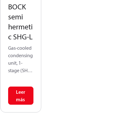
BOCK
semi
hermeti
c SHG-L
Gas-cooled
condensing
unit, 1-
stage (SHG-
L) with
displaceme
Leer
nt volumes
más
from 5.4 to
116.5 m³/h,
they feature
advanced
compressor
s like