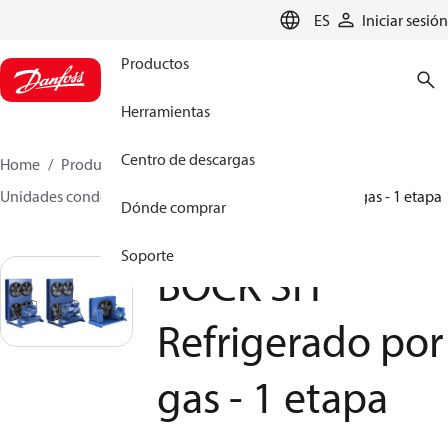
LANGUAGE
ES
Iniciar sesión
Productos
Herramientas
Centro de descargas
Home
Productos
Climate Solutions for cooling
Unidades condensadoras
BOCK SH Refrigerado por gas - 1 etapa
Dónde comprar
Soporte
BOCK SH
Refrigerado por
gas - 1 etapa