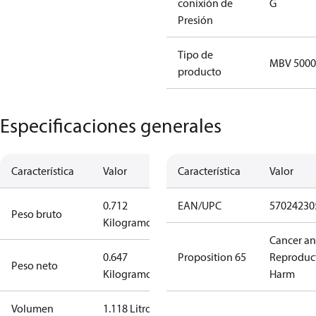
conixión de
G
Presión
Tipo de
MBV 5000
producto
Especificaciones generales
Característica
Valor
Característica
Valor
0.712
EAN/UPC
57024230
Peso bruto
Kilogramo
Cancer a
0.647
Proposition 65
Reproduc
Peso neto
Kilogramo
Harm
Volumen
1.118 Litro