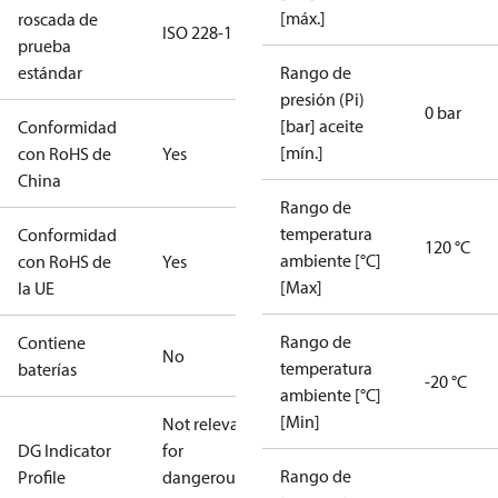
[máx.]
roscada de
ISO 228-1
prueba
estándar
Rango de
presión (Pi)
0 bar
[bar] aceite
Conformidad
[mín.]
con RoHS de
Yes
China
Rango de
temperatura
Conformidad
120 °C
ambiente [°C]
con RoHS de
Yes
[Max]
la UE
Rango de
Contiene
No
temperatura
baterías
-20 °C
ambiente [°C]
[Min]
Not relevant
DG Indicator
for
Rango de
Profile
dangerous