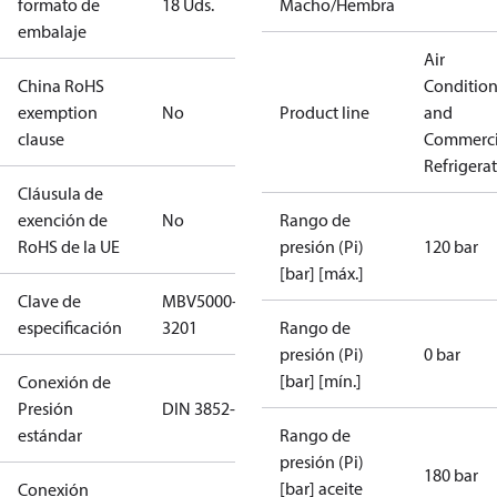
formato de
18 Uds.
Macho/Hembra
embalaje
Air
China RoHS
Conditio
exemption
No
Product line
and
clause
Commerci
Refrigera
Cláusula de
exención de
No
Rango de
RoHS de la UE
presión (Pi)
120 bar
[bar] [máx.]
Clave de
MBV5000-
especificación
3201
Rango de
presión (Pi)
0 bar
[bar] [mín.]
Conexión de
Presión
DIN 3852-E
estándar
Rango de
presión (Pi)
180 bar
[bar] aceite
Conexión