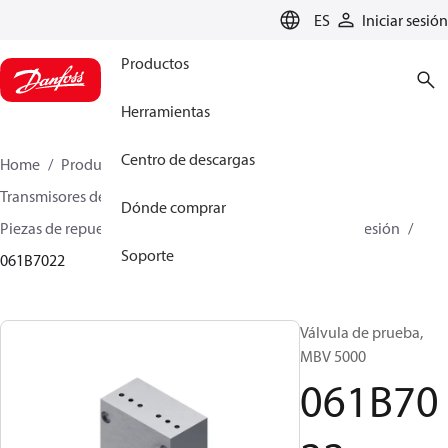
LANGUAGE
ES
Iniciar sesión
Productos
Herramientas
Centro de descargas
Home
Productos
Sensing solutions
Transmisores de presión y accesorios
Dónde comprar
Piezas de repuesto y accesorios para transmisores de presión
Soporte
061B7022
Válvula de prueba,
MBV 5000
061B70