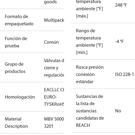
temperatura
goods
248 °F
ambiente [°F]
[máx.]
Formato de
Multipack
empaquetado
Rango de
temperatura
Función de
-4 °F
Común
ambiente [°F]
prueba
[mín.]
Válvulas de
Grupo de
Rosca presión
cierre y
productos
conexión
ISO 228-1
regulación
estándar
EAC
LLC CDC
Sustancias de
Homologación
EURO-
la lista de
TYSK
RoHS
sustancias
No
candidatas de
Material
MBV 5000-
REACH
Description
3201