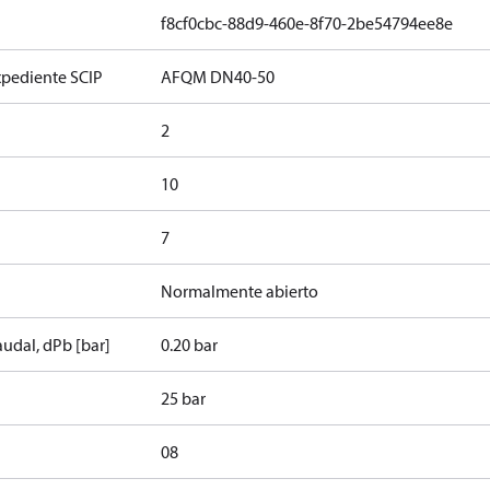
f8cf0cbc-88d9-460e-8f70-2be54794ee8e
xpediente SCIP
AFQM DN40-50
2
10
7
Normalmente abierto
audal, dPb [bar]
0.20 bar
25 bar
08