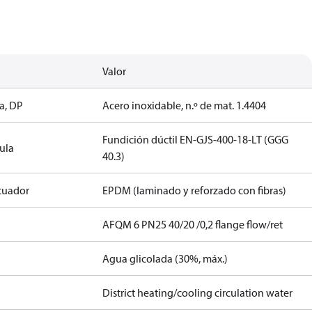
Valor
la, DP
Acero inoxidable, n.º de mat. 1.4404
Fundición dúctil EN-GJS-400-18-LT (GGG
vula
40.3)
ctuador
EPDM (laminado y reforzado con fibras)
AFQM 6 PN25 40/20 /0,2 flange flow/ret
Agua glicolada (30%, máx.)
District heating/cooling circulation water