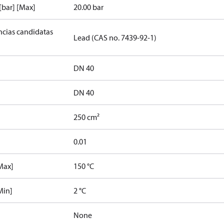
[bar] [Max]
20.00 bar
ancias candidatas
Lead (CAS no. 7439-92-1)
DN 40
DN 40
250 cm²
0.01
Max]
150 °C
Min]
2 °C
None