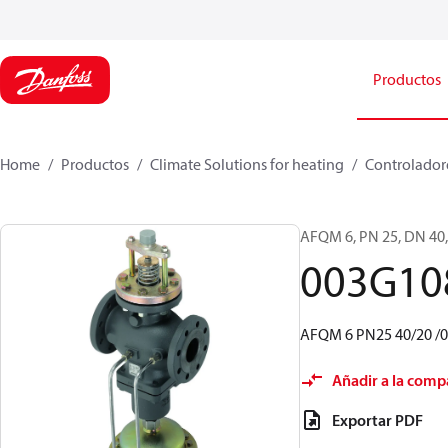
Productos
Home
Productos
Climate Solutions for heating
Controladore
AFQM 6, PN 25, DN 40, 
003G10
AFQM 6 PN25 40/20 /0,2
Añadir a la comp
Exportar PDF