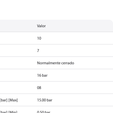
Valor
10
7
Normalmente cerrado
16 bar
08
[bar] [Max]
15.00 bar
[bar] [Min]
0.50 bar