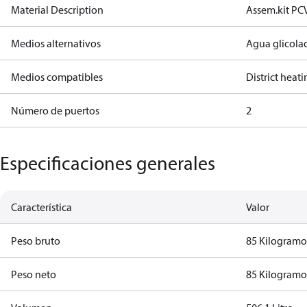
Material Description
Assem.kit PC
Medios alternativos
Agua glicola
Medios compatibles
District heat
Número de puertos
2
Especificaciones generales
Característica
Valor
Peso bruto
85 Kilogram
Peso neto
85 Kilogram