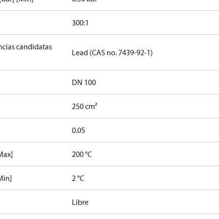
300:1
ancias candidatas
Lead (CAS no. 7439-92-1)
DN 100
250 cm²
0.05
Max]
200 °C
Min]
2 °C
Libre