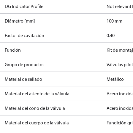
DG Indicator Profile
Not relevant
Diámetro [mm]
100 mm
Factor de cavitación
0.40
Función
Kit de monta
Grupo de productos
Válvulas pilo
Material de sellado
Metálico
Material del asiento de la válvula
Acero inoxida
Material del cono de la válvula
Acero inoxida
Material del cuerpo de la válvula
Fundición gr