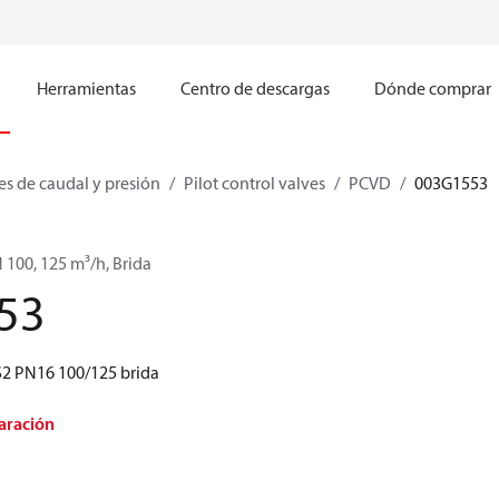
Herramientas
Centro de descargas
Dónde comprar
s de caudal y presión
Pilot control valves
PCVD
003G1553
 100, 125 m³/h, Brida
53
S2 PN16 100/125 brida
aración