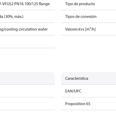
V-VFGS2 PN16 100/125 flange
Tipo de producto
da (30%, máx.)
Tipos de conexión
ing/cooling circulation water
Valores kvs [m³/h]
Característica
o
EAN/UPC
o
Proposition 65