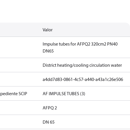
Valor
Impulse tubes for AFPQ2 320cm2 PN40
DN65
District heating/cooling circulation water
a4dd7d83-0861-4c57-a440-a43a1c26e506
xpediente SCIP
AF IMPULSE TUBES (3)
AFPQ 2
DN 65