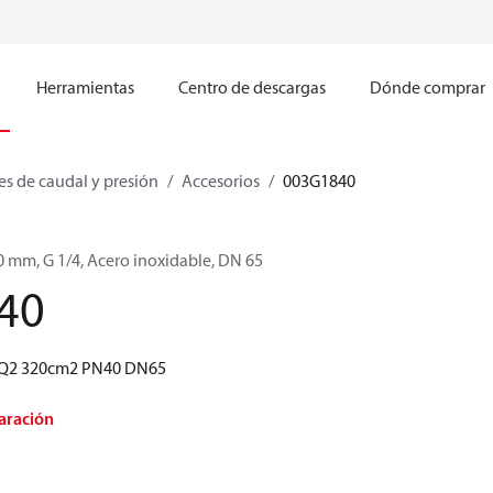
Herramientas
Centro de descargas
Dónde comprar
s de caudal y presión
Accesorios
003G1840
0 mm, G 1/4, Acero inoxidable, DN 65
40
FPQ2 320cm2 PN40 DN65
aración