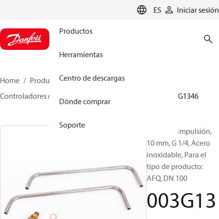
LANGUAGE
ES
Iniciar sesión
Productos
Herramientas
Centro de descargas
Home
Productos
Climate Solutions for heating
Controladores de caudal y presión
Accesorios
003G1346
Dónde comprar
Soporte
Tubos de impulsión,
10 mm, G 1/4, Acero
inoxidable, Para el
tipo de producto:
AFQ, DN 100
003G13