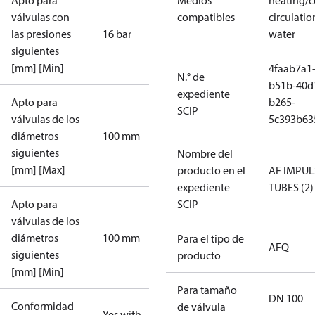
Apto para
Medios
heating/c
válvulas con
compatibles
circulatio
las presiones
16 bar
water
siguientes
[mm] [Min]
4faab7a1
N.° de
b51b-40d
expediente
Apto para
b265-
SCIP
válvulas de los
5c393b63
diámetros
100 mm
siguientes
Nombre del
[mm] [Max]
producto en el
AF IMPUL
expediente
TUBES (2)
Apto para
SCIP
válvulas de los
diámetros
100 mm
Para el tipo de
AFQ
siguientes
producto
[mm] [Min]
Para tamaño
DN 100
Conformidad
de válvula
Yes with