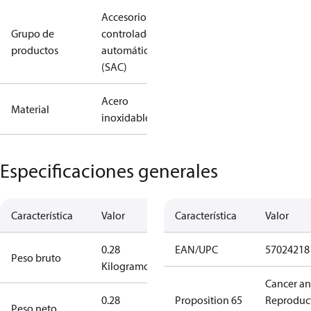
Accesorios:
Grupo de
controladores
productos
automáticos
(SAC)
Acero
Material
inoxidable
Especificaciones generales
Característica
Valor
Característica
Valor
0.28
EAN/UPC
57024218
Peso bruto
Kilogramo
Cancer a
0.28
Proposition 65
Reproduc
Peso neto