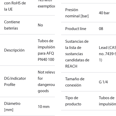
con RoHS de
exemptions
la UE
Presión
40 bar
nominal [bar]
Contiene
No
baterías
Product line
08
Tubos de
Sustancias de
impulsión
la lista de
Lead (CA
Descripción
para AFQ
sustancias
no. 7439-
PN40 100
candidatas de
1)
REACH
Not relevant
DG Indicator
for
Tamaño de
G 1/4
Profile
dangerous
conexión
goods
Tipo de
Tubos de
Diámetro
producto
impulsió
10 mm
[mm]