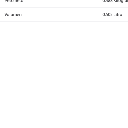
Peso neto
0.488 Kilogr
Volumen
0.505 Litro