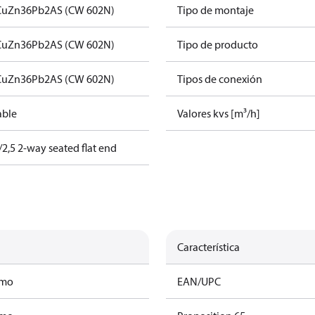
CuZn36Pb2AS (CW 602N)
Tipo de montaje
CuZn36Pb2AS (CW 602N)
Tipo de producto
CuZn36Pb2AS (CW 602N)
Tipos de conexión
able
Valores kvs [m³/h]
2,5 2-way seated flat end
Característica
amo
EAN/UPC