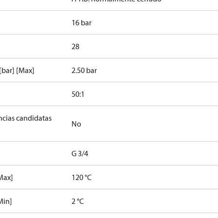
16 bar
28
[bar] [Max]
2.50 bar
50:1
ancias candidatas
No
G 3/4
Max]
120 °C
Min]
2 °C