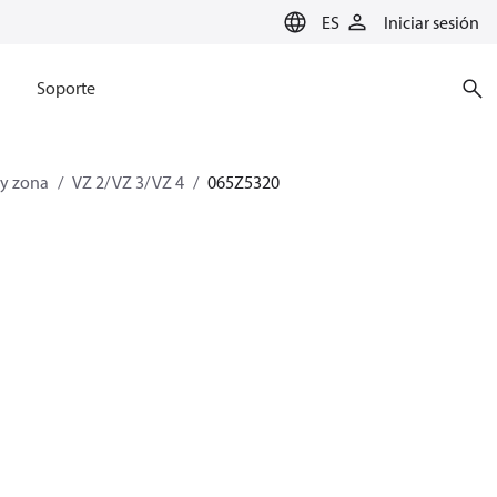
ES
Iniciar sesión
Soporte
 y zona
VZ 2/ VZ 3/ VZ 4
065Z5320