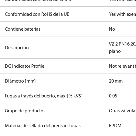
Conformidad con RoHS de la UE
Yes with exe
Contiene baterías
No
VZ 2 PN16 20/
Descripción
plano
DG Indicator Profile
Not relevant
Diámetro [mm]
20 mm
Fugas a través del puerto, máx. [% kVS]
0.05
Grupo de productos
Otras válvula
Material de sellado del prensaestopas
EPDM