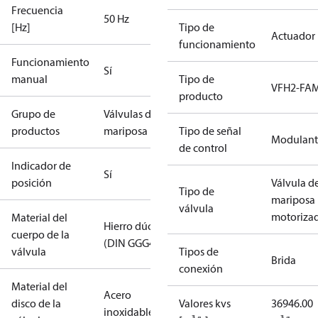
Frecuencia
50 Hz
[Hz]
Tipo de
Actuador
funcionamiento
Funcionamiento
Sí
manual
Tipo de
VFH2-FA
producto
Grupo de
Válvulas de
productos
mariposa
Tipo de señal
Modulant
de control
Indicador de
Sí
posición
Válvula d
Tipo de
mariposa
válvula
motoriza
Material del
Hierro dúctil
cuerpo de la
(DIN GGG40)
válvula
Tipos de
Brida
conexión
Material del
Acero
disco de la
Valores kvs
36946.00
inoxidable