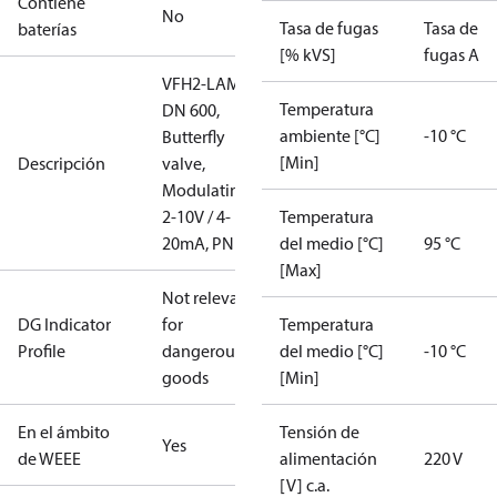
Contiene
No
Tasa de fugas
Tasa de
baterías
[% kVS]
fugas A
VFH2-LAM
Temperatura
DN 600,
ambiente [°C]
-10 °C
Butterfly
[Min]
Descripción
valve,
Modulating
2-10V / 4-
Temperatura
20mA, PN16
del medio [°C]
95 °C
[Max]
Not relevant
DG Indicator
for
Temperatura
Profile
dangerous
del medio [°C]
-10 °C
goods
[Min]
En el ámbito
Tensión de
Yes
de WEEE
alimentación
220 V
[V] c.a.