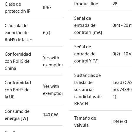
Product line
28
Clase de
IP67
protección IP
Señal de
entrada de
0(4) - 20 
Cláusula de
control Y [mA]
exención de
6(c)
RoHS de la UE
Señal de
entrada de
0(2) - 10 V
Conformidad
Yes with
control Y [V]
con RoHS de
exemptions
China
Sustancias de
la lista de
Lead (CA
Conformidad
Yes with
sustancias
no. 7439-
con RoHS de
exemptions
candidatas de
1)
la UE
REACH
Consumo de
140.0 W
Tamaño de
energía [W]
DN 600
válvula