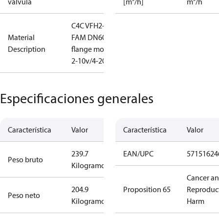
válvula
[m³/h]
m³/h
C4C VFH2-
Material
FAM DN600
Description
flange mod
2-10v/4-20
Especificaciones generales
Característica
Valor
Característica
Valor
239.7
EAN/UPC
57151624
Peso bruto
Kilogramo
Cancer a
204.9
Proposition 65
Reproduc
Peso neto
Kilogramo
Harm