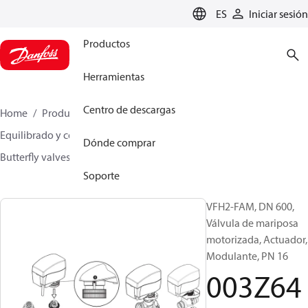
LANGUAGE
ES
Iniciar sesión
Productos
Herramientas
Centro de descargas
Home
Productos
Climate Solutions for heating
Equilibrado y control hidrónicos
Other products
Dónde comprar
Butterfly valves
VFH2
003Z6401
Soporte
VFH2-FAM, DN 600,
Válvula de mariposa
motorizada, Actuador,
Modulante, PN 16
003Z64