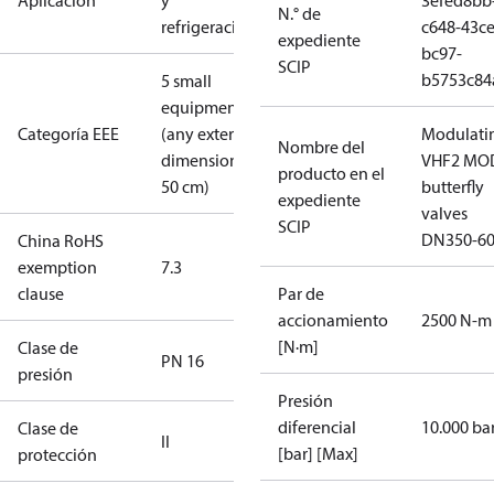
Aplicación
y
3efed8bb
N.° de
refrigeración
c648-43ce
expediente
bc97-
SCIP
b5753c84
5 small
equipment
Categoría EEE
(any external
Modulati
Nombre del
dimension <
VHF2 MO
producto en el
50 cm)
butterfly
expediente
valves
SCIP
DN350-6
China RoHS
exemption
7.3
clause
Par de
accionamiento
2500 N-m
[N·m]
Clase de
PN 16
presión
Presión
diferencial
10.000 ba
Clase de
II
[bar] [Max]
protección