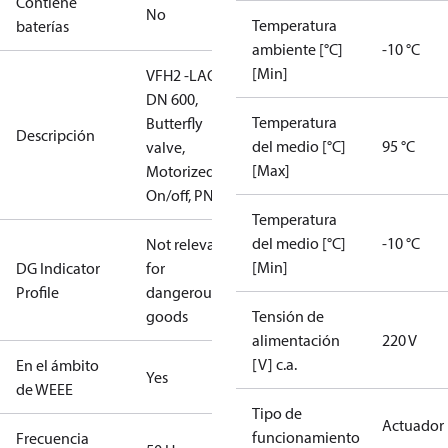
Contiene
No
Temperatura
baterías
ambiente [°C]
-10 °C
[Min]
VFH2 -LAO
DN 600,
Temperatura
Butterfly
Descripción
del medio [°C]
95 °C
valve,
[Max]
Motorized
On/off, PN16
Temperatura
del medio [°C]
-10 °C
Not relevant
[Min]
DG Indicator
for
Profile
dangerous
goods
Tensión de
alimentación
220 V
[V] c.a.
En el ámbito
Yes
de WEEE
Tipo de
Actuador
funcionamiento
Frecuencia