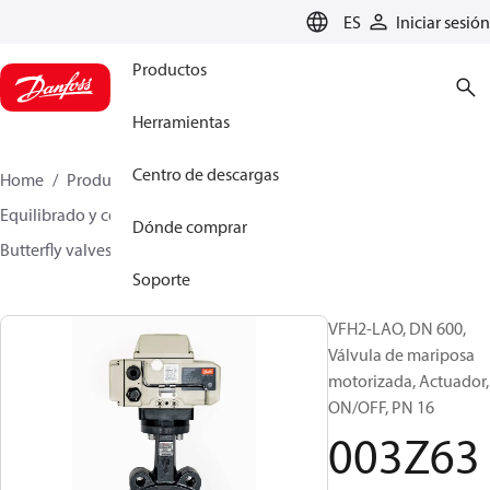
LANGUAGE
ES
Iniciar sesión
Productos
Herramientas
Centro de descargas
Home
Productos
Climate Solutions for heating
Equilibrado y control hidrónicos
Other products
Dónde comprar
Butterfly valves
VFH2
003Z6396
Soporte
VFH2-LAO, DN 600,
Válvula de mariposa
motorizada, Actuador,
ON/OFF, PN 16
003Z63