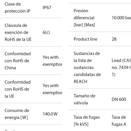
Clase de
IP67
Presión
protección IP
diferencial
10.000 ba
[bar] [Max]
Cláusula de
exención de
6(c)
Product line
28
RoHS de la UE
Sustancias de
Conformidad
Yes with
la lista de
Lead (CA
con RoHS de
exemptions
sustancias
no. 7439-
China
candidatas de
1)
REACH
Conformidad
Yes with
con RoHS de
exemptions
Tamaño de
la UE
DN 600
válvula
Consumo de
140.0 W
Tasa de fugas
Tasa de
energía [W]
[% kVS]
fugas A