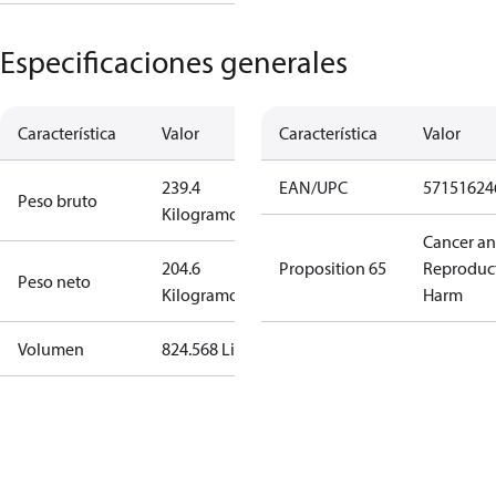
Especificaciones generales
Característica
Valor
Característica
Valor
239.4
EAN/UPC
57151624
Peso bruto
Kilogramo
Cancer a
204.6
Proposition 65
Reproduc
Peso neto
Kilogramo
Harm
Volumen
824.568 Litro