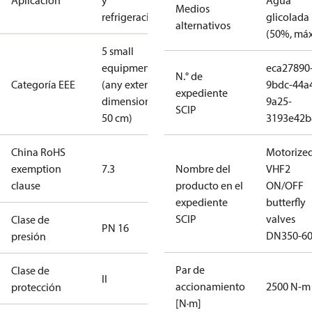
Aplicación
y
Agua
Medios
refrigeración
glicolada
alternativos
(50%, máx
5 small
equipment
eca27890
N.° de
Categoría EEE
(any external
9bdc-44a
expediente
dimension <
9a25-
SCIP
50 cm)
3193e42b
China RoHS
Motorize
exemption
7.3
Nombre del
VHF2
clause
producto en el
ON/OFF
expediente
butterfly
SCIP
valves
Clase de
PN 16
DN350-6
presión
Par de
Clase de
II
accionamiento
2500 N-m
protección
[N·m]