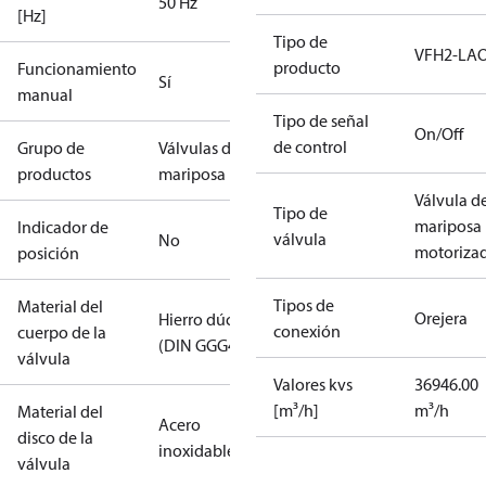
50 Hz
[Hz]
Tipo de
VFH2-LA
producto
Funcionamiento
Sí
manual
Tipo de señal
On/Off
de control
Grupo de
Válvulas de
productos
mariposa
Válvula d
Tipo de
mariposa
Indicador de
válvula
No
motoriza
posición
Tipos de
Material del
Orejera
Hierro dúctil
conexión
cuerpo de la
(DIN GGG40)
válvula
Valores kvs
36946.00
[m³/h]
m³/h
Material del
Acero
disco de la
inoxidable
válvula