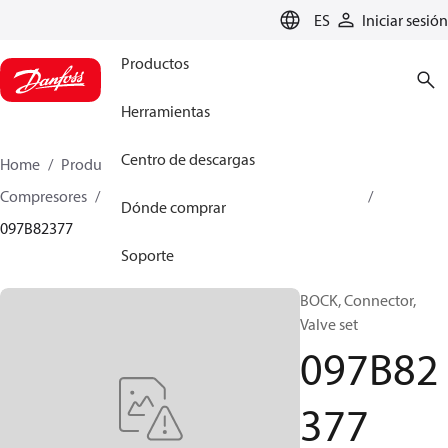
LANGUAGE
ES
Iniciar sesión
Productos
Herramientas
Centro de descargas
Home
Productos
Climate Solutions for heating
Compresores
Piezas de recambio y accesorios BOCK
Dónde comprar
097B82377
Soporte
BOCK, Connector,
Valve set
097B82
377