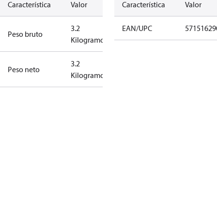
Característica
Valor
Característica
Valor
3.2
EAN/UPC
57151629
Peso bruto
Kilogramo
3.2
Peso neto
Kilogramo