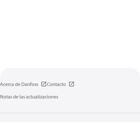
Acerca de Danfoss
Contacto
Notas de las actualizaciones
Política de privacidad de datos
Terminos uso
Información general
Cookies