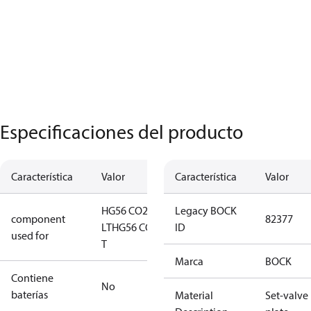
Especificaciones del producto
Característica
Valor
Característica
Valor
HG56 CO2
Legacy BOCK
component
82377
LT
HG56 CO2
ID
used for
T
Marca
BOCK
Contiene
No
baterías
Material
Set-valve