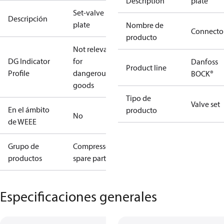
Description
plate
Set-valve
Descripción
plate
Nombre de
Connecto
producto
Not relevant
DG Indicator
for
Danfoss
Product line
Profile
dangerous
BOCK®
goods
Tipo de
Valve set
En el ámbito
producto
No
de WEEE
Grupo de
Compressors
productos
spare parts
Especificaciones generales