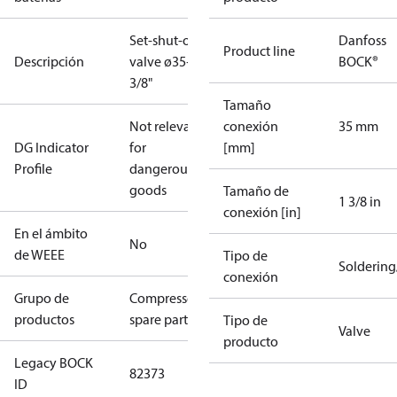
Set-shut-off
Danfoss
Product line
Descripción
valve ø35+1
BOCK®
3/8"
Tamaño
Not relevant
conexión
35 mm
DG Indicator
for
[mm]
Profile
dangerous
goods
Tamaño de
1 3/8 in
conexión [in]
En el ámbito
No
de WEEE
Tipo de
Solderin
conexión
Grupo de
Compressors
productos
spare parts
Tipo de
Valve
producto
Legacy BOCK
82373
ID