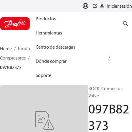
LANGUAGE
ES
Iniciar sesión
Productos
Herramientas
Centro de descargas
Home
Productos
Climate Solutions for heating
Compresores
Piezas de recambio y accesorios BOCK
Dónde comprar
097B82373
Soporte
BOCK, Connector,
Valve
097B82
373