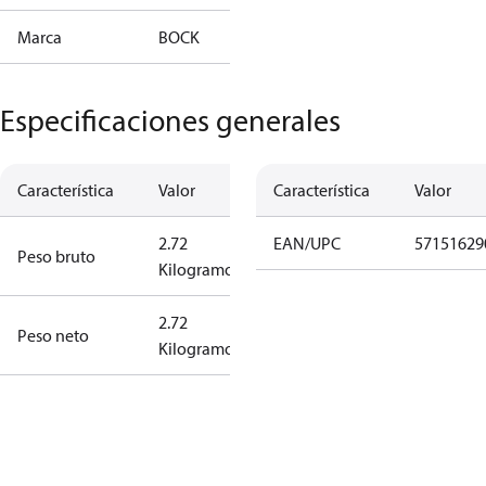
Marca
BOCK
Especificaciones generales
Característica
Valor
Característica
Valor
2.72
EAN/UPC
57151629
Peso bruto
Kilogramo
2.72
Peso neto
Kilogramo