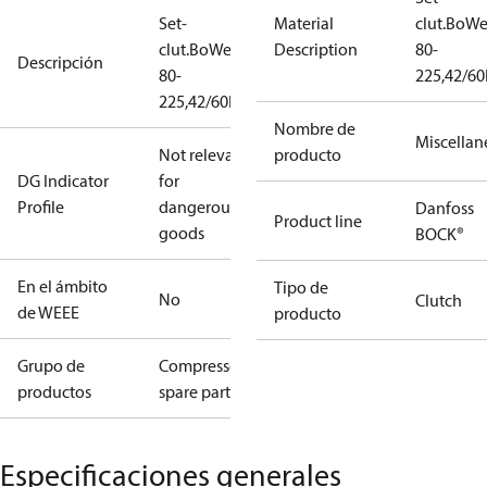
Set-
Material
clut.BoW
clut.BoWex
Description
80-
Descripción
80-
225,42/6
225,42/60H7
Nombre de
Miscellan
Not relevant
producto
DG Indicator
for
Profile
dangerous
Danfoss
Product line
goods
BOCK®
En el ámbito
Tipo de
No
Clutch
de WEEE
producto
Grupo de
Compressors
productos
spare parts
Especificaciones generales