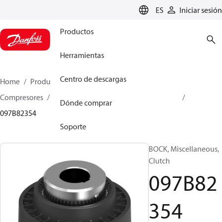
LANGUAGE
ES
Iniciar sesión
Productos
Herramientas
Centro de descargas
Home
Productos
Climate Solutions for heating
Compresores
Piezas de recambio y accesorios BOCK
Dónde comprar
097B82354
Soporte
BOCK, Miscellaneous,
Clutch
097B82
354