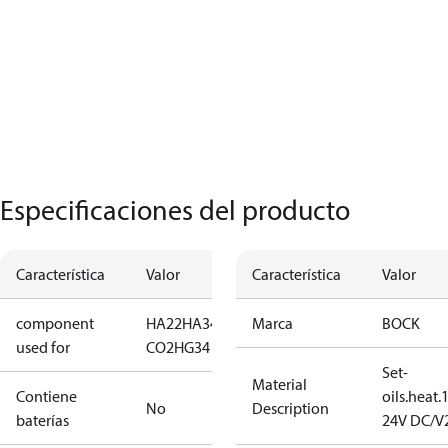
Especificaciones del producto
Característica
Valor
Característica
Valor
component
HA22
HA34
HG22
Marca
HG22
BOCK
used for
CO2
HG34
Set-
Material
Contiene
oils.heat
No
Description
baterías
24V DC/V