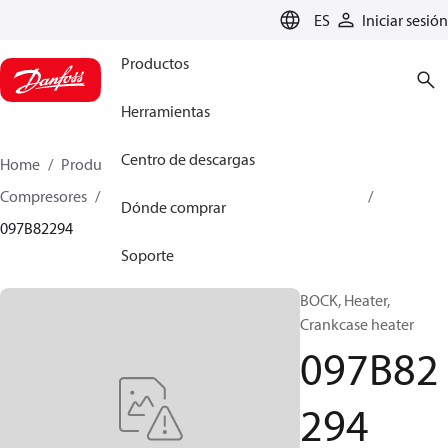
LANGUAGE
ES
Iniciar sesión
Productos
Herramientas
Centro de descargas
Home
Productos
Climate Solutions for heating
Compresores
Piezas de recambio y accesorios BOCK
Dónde comprar
097B82294
Soporte
BOCK, Heater,
Crankcase heater
097B82
294