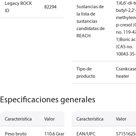
1)
6,6'-di-t
Legacy BOCK
Sustancias de
82294
butyl-2,2'
ID
la lista de
methylen
sustancias
p-cresol 
candidatas de
no. 119-4
REACH
1)
Boric ac
(CAS no.
10043-35-
Tipo de
Crankcas
producto
heater
Especificaciones generales
Característica
Valor
Característica
Valor
Peso bruto
110.6 Gramo
EAN/UPC
57151625