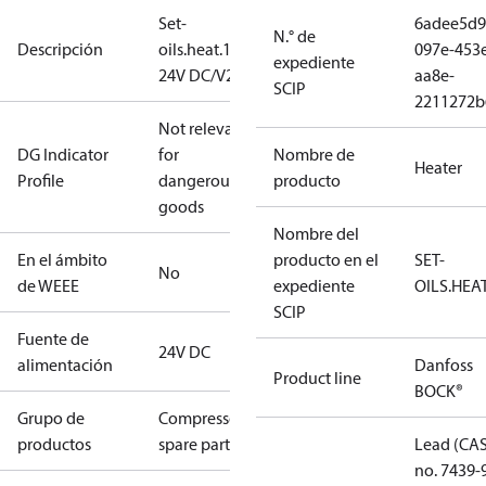
Set-
6adee5d9
N.° de
Descripción
oils.heat.160W
097e-453
expediente
24V DC/V2A
aa8e-
SCIP
2211272b
Not relevant
DG Indicator
for
Nombre de
Heater
Profile
dangerous
producto
goods
Nombre del
En el ámbito
producto en el
SET-
No
de WEEE
expediente
OILS.HEAT
SCIP
Fuente de
24V DC
alimentación
Danfoss
Product line
BOCK®
Grupo de
Compressors
productos
spare parts
Lead (CA
no. 7439-