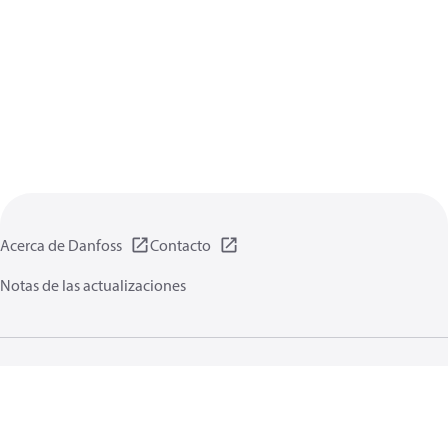
Acerca de Danfoss
Contacto
Notas de las actualizaciones
Política de privacidad de datos
Terminos uso
Información general
Cookies