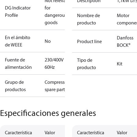
Not relevant
Description
1,1kW D/
DG Indicator
for
Profile
dangerous
Nombre de
Motor
goods
producto
compone
En el ámbito
Danfoss
No
Product line
de WEEE
BOCK®
Fuente de
230/400V
Tipo de
Kit
alimentación
60Hz
producto
Grupo de
Compressors
productos
spare parts
Especificaciones generales
Característica
Valor
Característica
Valor