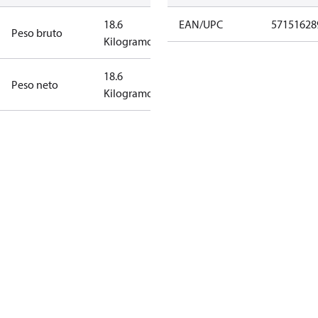
18.6
EAN/UPC
57151628
Peso bruto
Kilogramo
18.6
Peso neto
Kilogramo