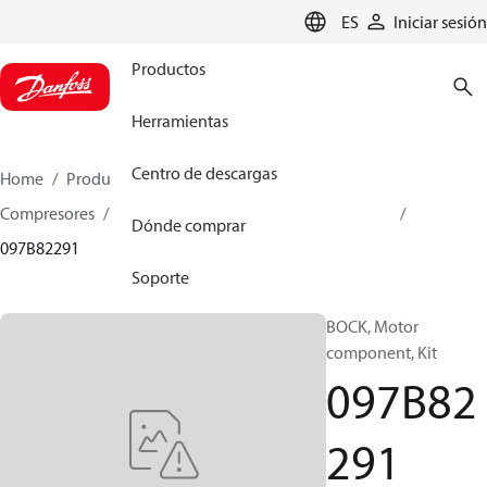
LANGUAGE
ES
Iniciar sesión
Productos
Herramientas
Centro de descargas
Home
Productos
Climate Solutions for heating
Compresores
Piezas de recambio y accesorios BOCK
Dónde comprar
097B82291
Soporte
BOCK, Motor
component, Kit
097B82
291