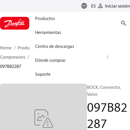
LANGUAGE
ES
Iniciar sesión
Productos
Herramientas
Centro de descargas
Home
Productos
Climate Solutions for heating
Compresores
Piezas de recambio y accesorios BOCK
Dónde comprar
097B82287
Soporte
BOCK, Connector,
Valve
097B82
287