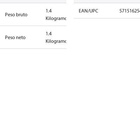
1.4
EAN/UPC
57151625
Peso bruto
Kilogramo
1.4
Peso neto
Kilogramo