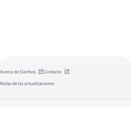
Acerca de Danfoss
Contacto
Notas de las actualizaciones
Política de privacidad de datos
Terminos uso
Información general
Cookies