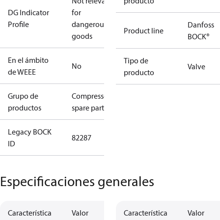
Not relevant
producto
DG Indicator
for
Profile
dangerous
Danfoss
Product line
goods
BOCK®
En el ámbito
Tipo de
No
Valve
de WEEE
producto
Grupo de
Compressors
productos
spare parts
Legacy BOCK
82287
ID
Especificaciones generales
Característica
Valor
Característica
Valor