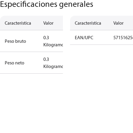
Especificaciones generales
Característica
Valor
Característica
Valor
0.3
EAN/UPC
57151625
Peso bruto
Kilogramo
0.3
Peso neto
Kilogramo