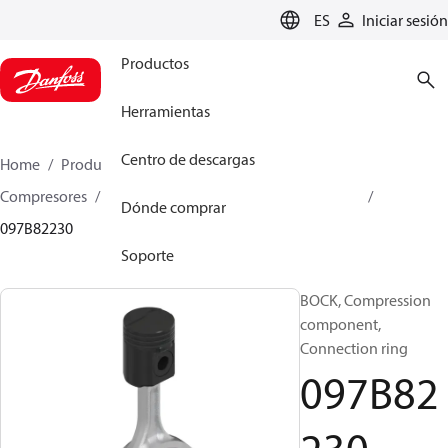
LANGUAGE
ES
Iniciar sesión
Productos
Herramientas
Centro de descargas
Home
Productos
Climate Solutions for heating
Compresores
Piezas de recambio y accesorios BOCK
Dónde comprar
097B82230
Soporte
BOCK, Compression
component,
Connection ring
097B82