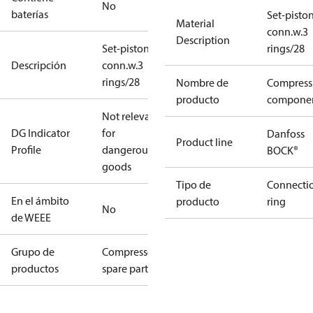
No
baterías
Set-pisto
Material
conn.w.3
Description
Set-piston-
rings/28
Descripción
conn.w.3
rings/28
Nombre de
Compress
producto
compone
Not relevant
DG Indicator
for
Danfoss
Product line
Profile
dangerous
BOCK®
goods
Tipo de
Connecti
En el ámbito
producto
ring
No
de WEEE
Grupo de
Compressors
productos
spare parts