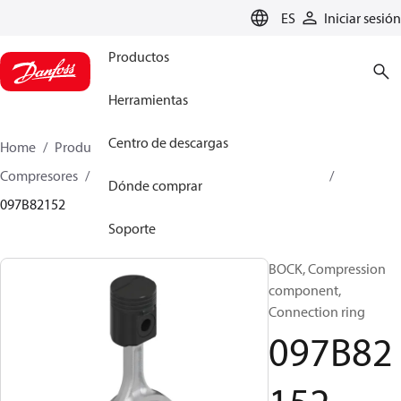
LANGUAGE
ES
Iniciar sesión
Productos
Herramientas
Centro de descargas
Home
Productos
Climate Solutions for heating
Compresores
Piezas de recambio y accesorios BOCK
Dónde comprar
097B82152
Soporte
BOCK, Compression
component,
Connection ring
097B82