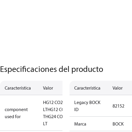
Especificaciones del producto
Característica
Valor
Característica
Valor
HG12 CO2
Legacy BOCK
82152
component
LT
HG12 CO2
ID
used for
T
HG24 CO2
LT
Marca
BOCK