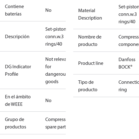
Contiene
Set-pisto
No
Material
baterías
conn.w.3
Description
rings/40
Set-piston-
Descripción
conn.w.3
Nombre de
Compress
rings/40
producto
compone
Not relevant
Danfoss
Product line
DG Indicator
for
BOCK®
Profile
dangerous
goods
Tipo de
Connecti
producto
ring
En el ámbito
No
de WEEE
Grupo de
Compressors
productos
spare parts