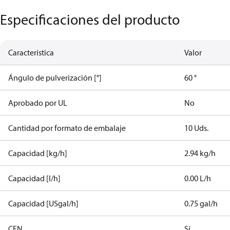
Especificaciones del producto
Característica
Valor
Ángulo de pulverización [°]
60 °
Aprobado por UL
No
Cantidad por formato de embalaje
10 Uds.
Capacidad [kg/h]
2.94 kg/h
Capacidad [l/h]
0.00 L/h
Capacidad [USgal/h]
0.75 gal/h
CEN
Sí