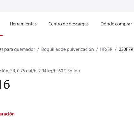
Herramientas
Centro de descargas
Dónde comprar
s para quemador
Boquillas de pulverización
HR/SR
030F79
ión, SR, 0.75 gal/h, 2.94 kg/h, 60 °, Sólido
16
aración