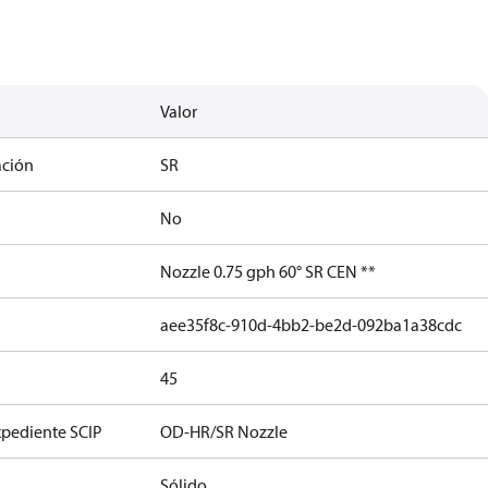
Valor
ación
SR
No
Nozzle 0.75 gph 60° SR CEN **
aee35f8c-910d-4bb2-be2d-092ba1a38cdc
45
xpediente SCIP
OD-HR/SR Nozzle
Sólido