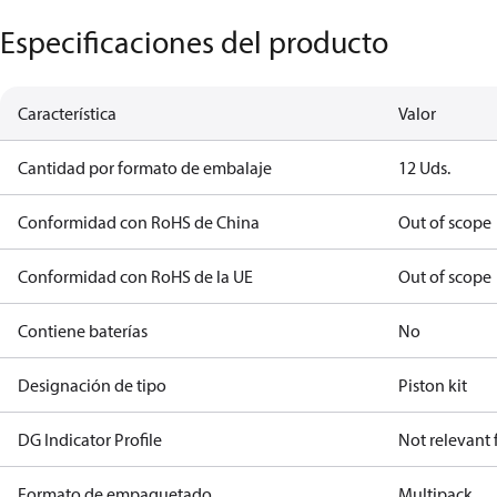
Especificaciones del producto
Característica
Valor
Cantidad por formato de embalaje
12 Uds.
Conformidad con RoHS de China
Out of scope
Conformidad con RoHS de la UE
Out of scope
Contiene baterías
No
Designación de tipo
Piston kit
DG Indicator Profile
Not relevant
Formato de empaquetado
Multipack