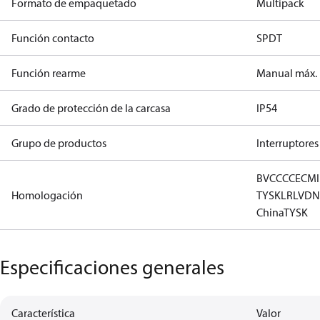
Formato de empaquetado
Multipack
Función contacto
SPDT
Función rearme
Manual máx.
Grado de protección de la carcasa
IP54
Grupo de productos
Interruptores
BV
CCC
CE
CM
Homologación
TYSK
LR
LVD
N
China
TYSK
Especificaciones generales
Característica
Valor