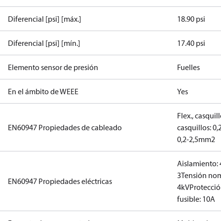
Diferencial [psi] [máx.]
18.90 psi
Diferencial [psi] [mín.]
17.40 psi
Elemento sensor de presión
Fuelles
En el ámbito de WEEE
Yes
Flex., casqui
EN60947 Propiedades de cableado
casquillos: 0
0,2-2,5mm2
Aislamiento:
3
Tensión nom
EN60947 Propiedades eléctricas
4kV
Protecció
fusible: 10A