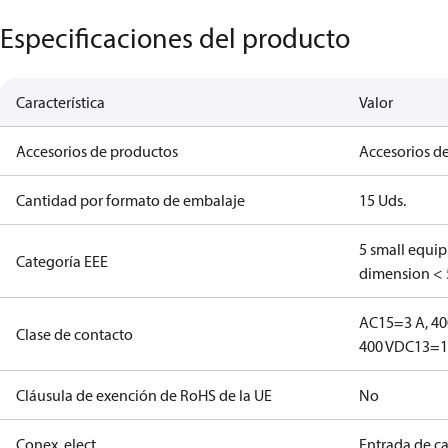
Especificaciones del producto
Característica
Valor
Accesorios de productos
Accesorios de
Cantidad por formato de embalaje
15 Uds.
5 small equi
Categoría EEE
dimension < 
AC15=3 A, 40
Clase de contacto
400 V
DC13=12
Cláusula de exención de RoHS de la UE
No
Conex. elect.
Entrada de c