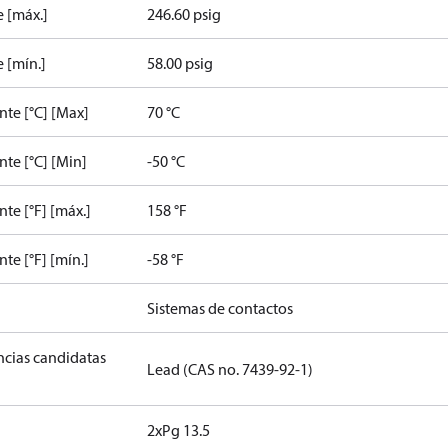
e [máx.]
246.60 psig
 [mín.]
58.00 psig
te [°C] [Max]
70 °C
te [°C] [Min]
-50 °C
e [°F] [máx.]
158 °F
e [°F] [mín.]
-58 °F
Sistemas de contactos
ancias candidatas
Lead (CAS no. 7439-92-1)
2xPg 13.5