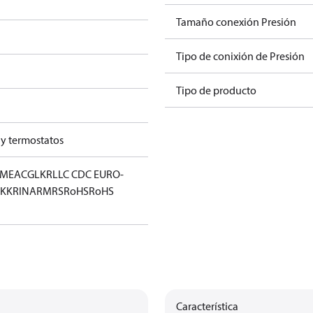
Tamaño conexión Presión
Tipo de conixión de Presión
Tipo de producto
 y termostatos
IM
EAC
GL
KR
LLC CDC EURO-
KK
RINA
RMRS
RoHS
RoHS
Característica