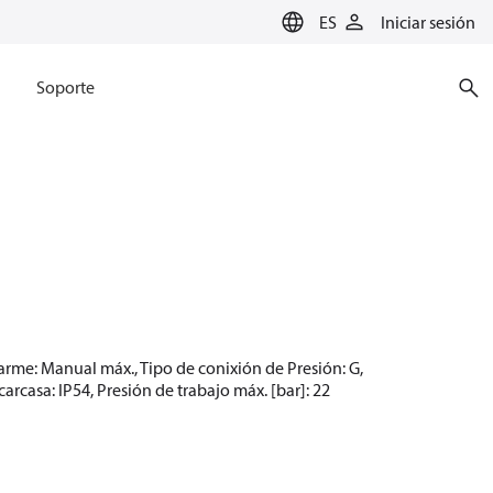
ES
Iniciar sesión
Soporte
earme: Manual máx., Tipo de conixión de Presión: G,
casa: IP54, Presión de trabajo máx. [bar]: 22