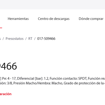
Herramientas
Centro de descargas
Dónde comprar
s
Presostatos
RT
017-509466
9466
 Pe: 4 - 17, Diferencial [bar]: 1.2, Función contacto: SPDT, Función r
ón: 3/8, Presión Macho/Hembra: Macho, Grado de protección de la car
aración