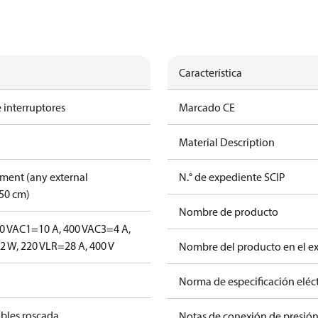
Característica
 interruptores
Marcado CE
Material Description
pment (any external
N.° de expediente SCIP
50 cm)
Nombre de producto
0 V
AC1=10 A, 400 V
AC3=4 A,
 W, 220 V
LR=28 A, 400 V
Nombre del producto en el e
Norma de especificación eléct
ables roscada
Notas de conexión de presió