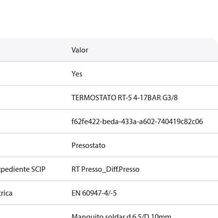
Valor
Yes
TERMOSTATO RT-5 4-17BAR G3/8
f62fe422-beda-433a-a602-740419c82c06
Presostato
xpediente SCIP
RT Presso_Diff.Presso
rica
EN 60947-4/-5
n
Manguito soldar d 6,5/D 10mm