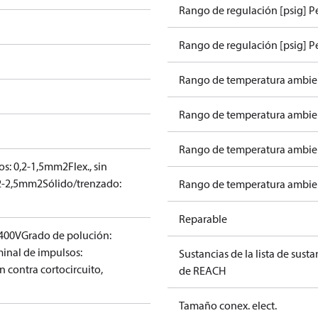
Rango de regulación [psig] P
Rango de regulación [psig] Pe
Rango de temperatura ambien
Rango de temperatura ambien
Rango de temperatura ambient
llos: 0,2-1,5mm2
Flex., sin
,2-2,5mm2
Sólido/trenzado:
Rango de temperatura ambient
Reparable
 400V
Grado de polución:
inal de impulsos:
Sustancias de la lista de sust
n contra cortocircuito,
de REACH
Tamaño conex. elect.