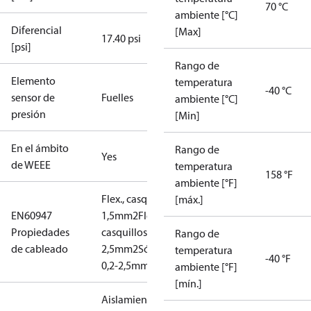
70 °C
ambiente [°C]
Diferencial
[Max]
17.40 psi
[psi]
Rango de
Elemento
temperatura
-40 °C
sensor de
Fuelles
ambiente [°C]
presión
[Min]
En el ámbito
Rango de
Yes
de WEEE
temperatura
158 °F
ambiente [°F]
Flex., casquillos: 0,2-
[máx.]
EN60947
1,5mm2
Flex., sin
Propiedades
casquillos: 0,2-
Rango de
de cableado
2,5mm2
Sólido/trenzado:
temperatura
-40 °F
0,2-2,5mm2
ambiente [°F]
[mín.]
Aislamiento: