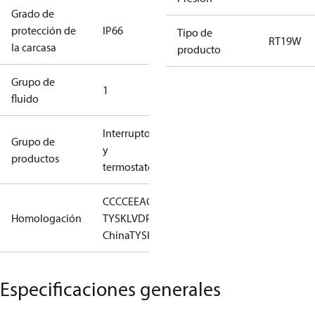
Grado de
protección de
IP66
Tipo de
RT19W
la carcasa
producto
Grupo de
1
fluido
Interruptores
Grupo de
y
productos
termostatos
CCC
CE
EAC
GL
LLC CDC EURO-
Homologación
TYSK
LVD
PED
RMRS
RoHS
RoHS
China
TYSK
Especificaciones generales