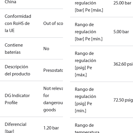
China
regulación
25.00 bar
[bar] Pe [máx.]
Conformidad
con RoHS de
Out of scope
Rango de
la UE
regulación
5.00 bar
[bar] Pe [mín.]
Contiene
No
baterías
Rango de
regulación
362.60 ps
Descripción
[psig] Pe
Presostato
del producto
[máx.]
Not relevant
Rango de
DG Indicator
for
regulación
72.50 psig
Profile
dangerous
[psig] Pe
goods
[mín.]
Diferencial
Rango de
1.20 bar
[bar]
temperatura