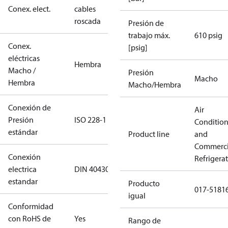
Conex. elect.
cables
roscada
Presión de
trabajo máx.
610 psig
Conex.
[psig]
eléctricas
Hembra
Macho /
Presión
Macho
Hembra
Macho/Hembra
Conexión de
Air
Presión
ISO 228-1
Conditio
estándar
Product line
and
Commerci
Conexión
Refrigera
electrica
DIN 40430
estandar
Producto
017-5181
igual
Conformidad
con RoHS de
Yes
Rango de