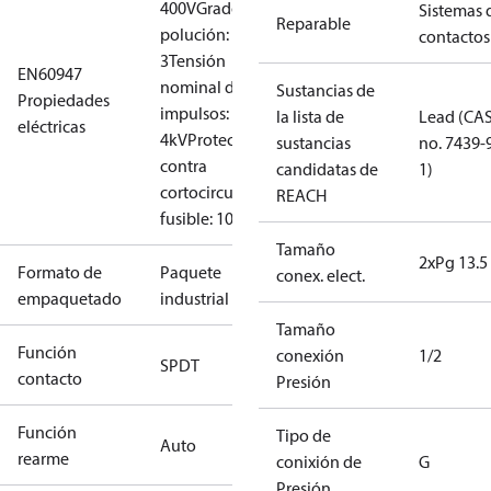
400V
Grado de
Sistemas 
Reparable
polución:
contactos
3
Tensión
EN60947
nominal de
Sustancias de
Propiedades
impulsos:
la lista de
Lead (CA
eléctricas
4kV
Protección
sustancias
no. 7439-
contra
candidatas de
1)
cortocircuito,
REACH
fusible: 10A
Tamaño
2xPg 13.5
Formato de
Paquete
conex. elect.
empaquetado
industrial
Tamaño
Función
conexión
1/2
SPDT
contacto
Presión
Función
Tipo de
Auto
rearme
conixión de
G
Presión