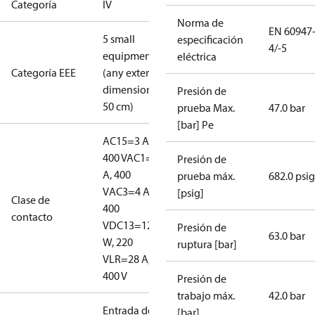
Categoría
IV
Norma de
EN 60947
5 small
especificación
4/-5
equipment
eléctrica
Categoría EEE
(any external
dimension <
Presión de
50 cm)
prueba Max.
47.0 bar
[bar] Pe
AC15=3 A,
400 V
AC1=10
Presión de
A, 400
prueba máx.
682.0 psig
V
AC3=4 A,
[psig]
Clase de
400
contacto
V
DC13=12
Presión de
63.0 bar
W, 220
ruptura [bar]
V
LR=28 A,
400 V
Presión de
trabajo máx.
42.0 bar
Entrada de
[bar]