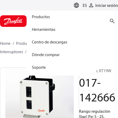
LANGUAGE
ES
Iniciar sesión
Productos
Herramientas
Centro de descargas
Home
Productos
Climate Solutions for cooling
Interruptores
Presostatos
RT
017-142666
Dónde comprar
Soporte
Presostato, RT19W
017-
142666
Rango regulación
[bar] Pe: 5 - 25,