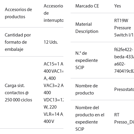
Accesorios
Marcado CE
Yes
Accesorios de
de
productos
interruptores
RT19W
Material
Pressure
Description
Cantidad por
Switch I/
formato de
12 Uds.
embalaje
f62fe422-
N.° de
beda-433
expediente
AC15=1 A,
a602-
SCIP
400 V
AC1=10
740419c8
A, 400
Carga sist.
V
AC3=2 A,
Nombre de
Presostat
contactos @
400
producto
250 000 ciclos
V
DC13=12
W, 220
Nombre del
V
LR=14 A,
producto en el
RT
400 V
expediente
Presso_Di
SCIP