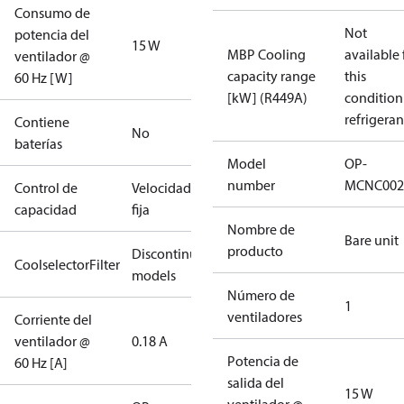
Consumo de
Not
potencia del
15 W
MBP Cooling
available 
ventilador @
capacity range
this
60 Hz [W]
[kW] (R449A)
condition
refrigeran
Contiene
No
baterías
Model
OP-
number
MCNC002
Control de
Velocidad
capacidad
fija
Nombre de
Bare unit
producto
Discontinued
CoolselectorFilter
models
Número de
1
ventiladores
Corriente del
ventilador @
0.18 A
Potencia de
60 Hz [A]
salida del
15 W