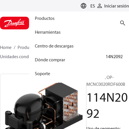
LANGUAGE
ES
Iniciar sesión
Productos
Herramientas
Centro de descargas
Home
Productos
Climate Solutions for cooling
Unidades condensadoras
Optyma™
Optyma™
114N2092
Dónde comprar
Soporte
Optyma™, OP-
MCNC0020RDF600B​
114N20
92
Uso de segmento: