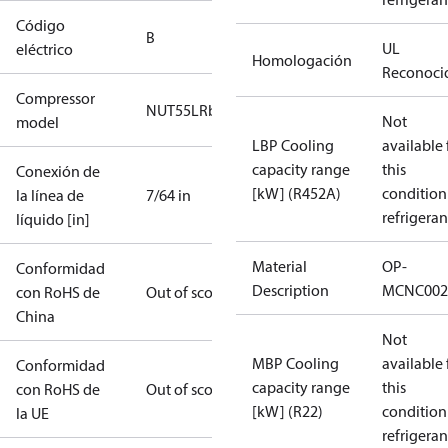
Código
B
UL
eléctrico
Homologación
Reconoci
Compressor
NUT55LRb
Not
model
LBP Cooling
available 
capacity range
this
Conexión de
[kW] (R452A)
condition
la línea de
7/64 in
refrigeran
líquido [in]
Material
OP-
Conformidad
Description
MCNC002
con RoHS de
Out of scope
China
Not
MBP Cooling
available 
Conformidad
capacity range
this
con RoHS de
Out of scope
[kW] (R22)
condition
la UE
refrigeran