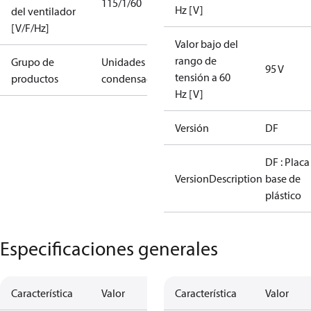
115/1/60
Hz [V]
del ventilador
[V/F/Hz]
Valor bajo del
rango de
Grupo de
Unidades
95 V
tensión a 60
productos
condensadoras
Hz [V]
Versión
DF
DF : Placa
VersionDescription
base de
plástico
Especificaciones generales
Característica
Valor
Característica
Valor