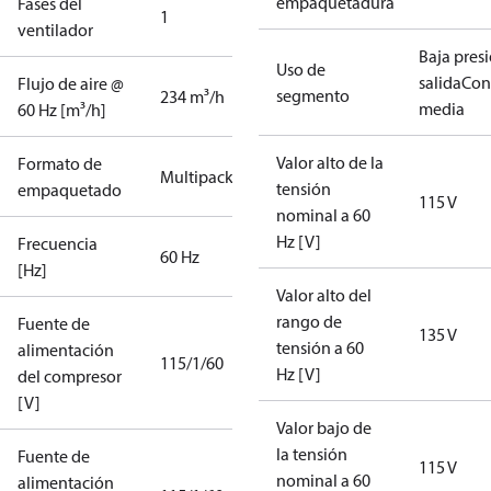
empaquetadura
Fases del
1
ventilador
Baja pres
Uso de
salida
Con
Flujo de aire @
segmento
234 m³/h
media
60 Hz [m³/h]
Valor alto de la
Formato de
Multipack
tensión
empaquetado
115 V
nominal a 60
Hz [V]
Frecuencia
60 Hz
[Hz]
Valor alto del
rango de
Fuente de
135 V
tensión a 60
alimentación
115/1/60
Hz [V]
del compresor
[V]
Valor bajo de
la tensión
Fuente de
115 V
nominal a 60
alimentación