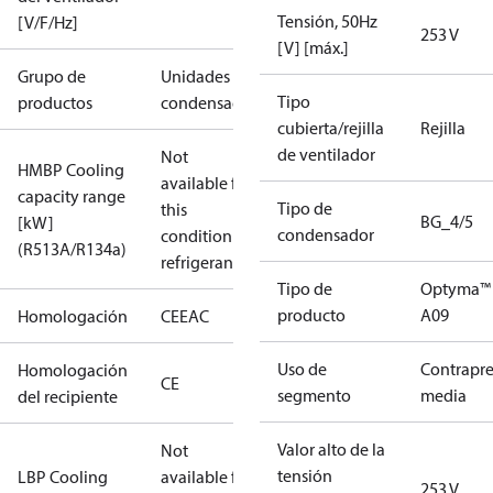
Tensión, 50Hz
[V/F/Hz]
253 V
[V] [máx.]
Grupo de
Unidades
Tipo
productos
condensadoras
cubierta/rejilla
Rejilla
de ventilador
Not
HMBP Cooling
available for
capacity range
Tipo de
this
BG_4/5
[kW]
condensador
condition /
(R513A/R134a)
refrigerant
Tipo de
Optyma™
producto
A09
Homologación
CE
EAC
Uso de
Contrapre
Homologación
CE
segmento
media
del recipiente
Valor alto de la
Not
tensión
LBP Cooling
available for
253 V