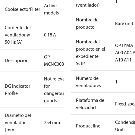
1
(ventilador)
Active
CoolselectorFilter
models
Nombre de
Bare unit
producto
Corriente del
ventilador @
0.18 A
Nombre del
50 Hz [A]
OPTYMA
producto en el
A00 A04 
expediente
OP-
A10 A11
Descripción
SCIP
MCNC008NUA09G
Número de
Not relevant
1
ventiladores
DG Indicator
for
Profile
dangerous
Plataforma de
goods
Fixed-sp
velocidad
Diámetro del
Condensi
ventilador
254 mm
Product line
Units
[mm]