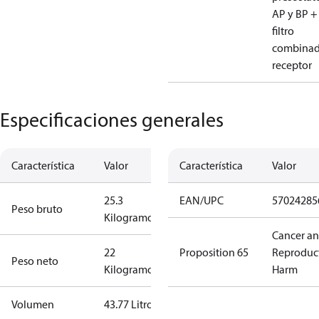
AP y BP +
filtro
combinad
receptor
Especificaciones generales
Característica
Valor
Característica
Valor
25.3
EAN/UPC
57024285
Peso bruto
Kilogramo
Cancer a
22
Proposition 65
Reproduc
Peso neto
Kilogramo
Harm
Volumen
43.77 Litro