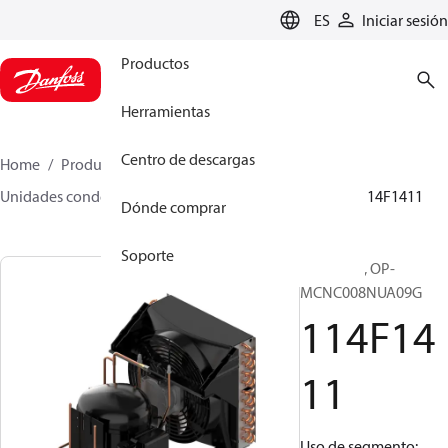
LANGUAGE
ES
Iniciar sesión
Productos
Herramientas
Centro de descargas
Home
Productos
Climate Solutions for cooling
Unidades condensadoras
Optyma™
Optyma™
114F1411
Dónde comprar
Soporte
Optyma™, OP-
MCNC008NUA09G
114F14
11
Uso de segmento: