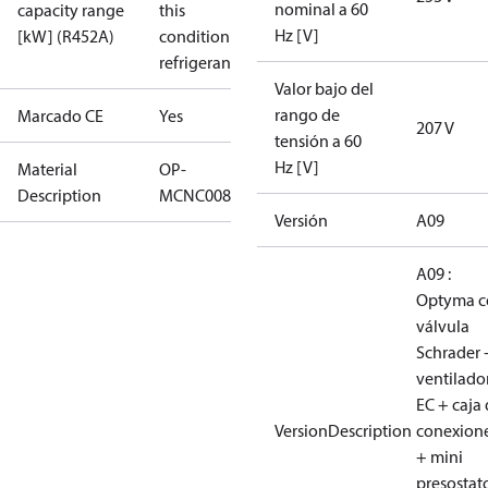
nominal a 60
capacity range
this
Hz [V]
[kW] (R452A)
condition /
refrigerant
Valor bajo del
rango de
Marcado CE
Yes
207 V
tensión a 60
Hz [V]
Material
OP-
Description
MCNC008NYA09G
Versión
A09
A09 :
Optyma c
válvula
Schrader 
ventilado
EC + caja
VersionDescription
conexion
+ mini
presostat