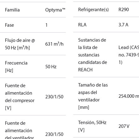
Refrigerante(s)
R290
Familia
Optyma™
RLA
3.7 A
Fase
1
Sustancias de
Flujo de aire @
631 m³/h
la lista de
Lead (CA
50 Hz [m³/h]
sustancias
no. 7439-
candidatas de
1)
Frecuencia
50 Hz
REACH
[Hz]
Tamaño de las
Fuente de
aspas del
alimentación
254.000 
230/1/50
ventilador
del compresor
[mm]
[V]
Tensión, 50Hz
Fuente de
207 V
[V]
alimentación
230/1/50
del ventilador