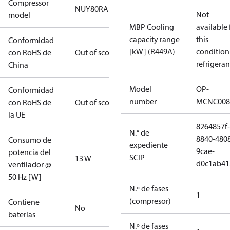
Compressor
NUY80RAb
Not
model
MBP Cooling
available 
capacity range
this
Conformidad
[kW] (R449A)
condition
con RoHS de
Out of scope
refrigeran
China
Model
OP-
Conformidad
number
MCNC008
con RoHS de
Out of scope
la UE
8264857f-
N.° de
8840-480
Consumo de
expediente
9cae-
potencia del
SCIP
13 W
d0c1ab41
ventilador @
50 Hz [W]
N.º de fases
1
(compresor)
Contiene
No
baterías
N.º de fases