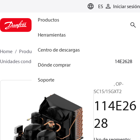
LANGUAGE
ES
Iniciar sesión
Productos
Herramientas
Centro de descargas
Home
Productos
Climate Solutions for cooling
Unidades condensadoras
Optyma™
Optyma™
114E2628
Dónde comprar
Soporte
Optyma™, OP-
SC15/15GXT2
114E26
28
Uso de segmento: