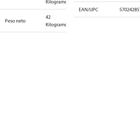
Kilogramo
EAN/UPC
57024285
42
Peso neto
Kilogramo