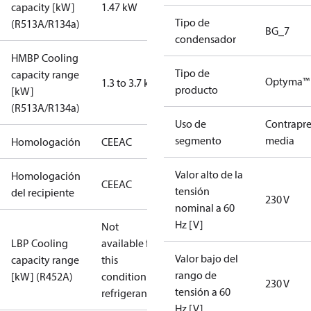
capacity [kW]
1.47 kW
Tipo de
(R513A/R134a)
BG_7
condensador
HMBP Cooling
Tipo de
capacity range
Optyma™ 
1.3 to 3.7 kW
producto
[kW]
(R513A/R134a)
Uso de
Contrapre
segmento
media
Homologación
CE
EAC
Valor alto de la
Homologación
CE
EAC
tensión
del recipiente
230 V
nominal a 60
Hz [V]
Not
LBP Cooling
available for
Valor bajo del
capacity range
this
rango de
[kW] (R452A)
condition /
230 V
tensión a 60
refrigerant
Hz [V]