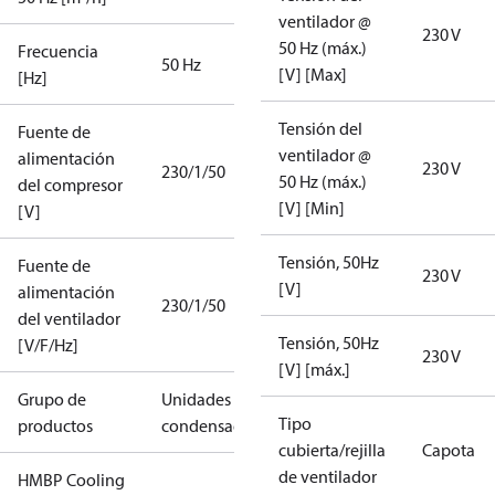
ventilador @
230 V
50 Hz (máx.)
Frecuencia
50 Hz
[V] [Max]
[Hz]
Tensión del
Fuente de
ventilador @
alimentación
230 V
230/1/50
50 Hz (máx.)
del compresor
[V] [Min]
[V]
Tensión, 50Hz
Fuente de
230 V
[V]
alimentación
230/1/50
del ventilador
Tensión, 50Hz
[V/F/Hz]
230 V
[V] [máx.]
Grupo de
Unidades
Tipo
productos
condensadoras
cubierta/rejilla
Capota
de ventilador
HMBP Cooling