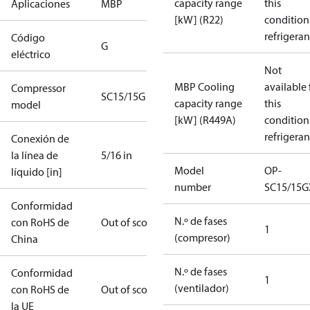
capacity range
this
Aplicaciones
MBP
[kW] (R22)
condition
refrigeran
Código
G
eléctrico
Not
MBP Cooling
available 
Compressor
SC15/15G
capacity range
this
model
[kW] (R449A)
condition
refrigeran
Conexión de
la línea de
5/16 in
Model
OP-
líquido [in]
number
SC15/15G
Conformidad
N.º de fases
con RoHS de
Out of scope
1
(compresor)
China
N.º de fases
Conformidad
1
(ventilador)
con RoHS de
Out of scope
la UE