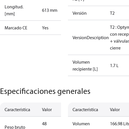
Longitud.
613 mm
Versión
T2
[mm]
T2 : Opty
Marcado CE
Yes
con recep
VersionDescription
+ válvula
cierre
Volumen
1.7 L
recipiente [L]
Especificaciones generales
Característica
Valor
Característica
Valor
48
Volumen
166.98 Lit
Peso bruto