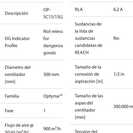
RLA
6.2 A
OP-
Descripción
SC15/15GXT2
Sustancias de
la lista de
Not relevant
sustancias
No
DG Indicator
for
candidatas de
Profile
dangerous
REACH
goods
Tamaño de la
Diámetro del
conexión de
1/2 in
ventilador
300 mm
aspiración [in]
[mm]
Tamaño de las
Familia
Optyma™
aspas del
300.000 
ventilador
Fase
1
[mm]
Flujo de aire @
900 m³/h
Tensión del
50 Hz [m³/h]