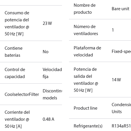
Nombre de
Bare unit
producto
Consumo de
potencia del
23 W
Número de
ventilador @
1
ventiladores
50 Hz [W]
Plataforma de
Contiene
Fixed-sp
No
velocidad
baterías
Potencia de
Control de
Velocidad
salida del
capacidad
fija
14 W
ventilador @
50 Hz [W]
Discontinued
CoolselectorFilter
models
Condensi
Product line
Units
Corriente del
ventilador @
0.48 A
Refrigerante(s)
R134a
R5
50 Hz [A]