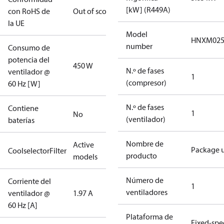
[kW] (R449A)
con RoHS de
Out of scope
la UE
Model
HNXM02
number
Consumo de
potencia del
450 W
N.º de fases
ventilador @
1
(compresor)
60 Hz [W]
N.º de fases
Contiene
1
No
(ventilador)
baterías
Nombre de
Active
Package u
CoolselectorFilter
producto
models
Número de
Corriente del
1
ventiladores
ventilador @
1.97 A
60 Hz [A]
Plataforma de
Fixed-sp