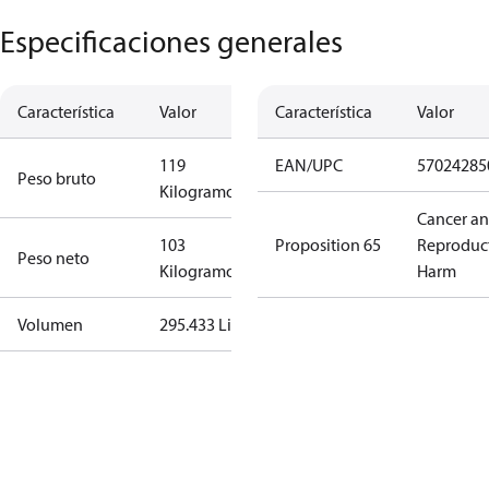
Especificaciones generales
Característica
Valor
Característica
Valor
119
EAN/UPC
57024285
Peso bruto
Kilogramo
Cancer a
103
Proposition 65
Reproduc
Peso neto
Kilogramo
Harm
Volumen
295.433 Litro