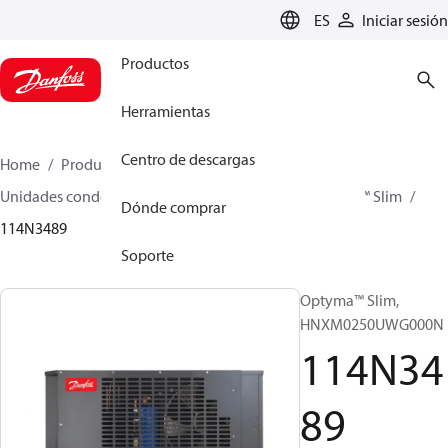
LANGUAGE
ES
Iniciar sesión
Productos
Herramientas
Centro de descargas
Home
Productos
Climate Solutions for cooling
Unidades condensadoras
Optyma™ Slim
Optyma™ Slim
Dónde comprar
114N3489
Soporte
Optyma™ Slim,
HNXM0250UWG000N
114N34
89