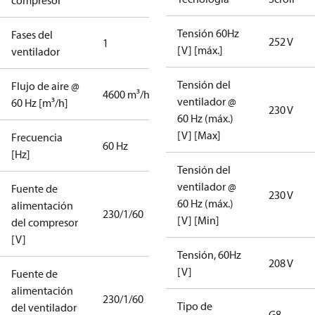
compresor
Tensión 60Hz
Fases del
252 V
1
[V] [máx.]
ventilador
Tensión del
Flujo de aire @
4600 m³/h
ventilador @
60 Hz [m³/h]
230 V
60 Hz (máx.)
[V] [Max]
Frecuencia
60 Hz
[Hz]
Tensión del
ventilador @
Fuente de
230 V
60 Hz (máx.)
alimentación
230/1/60
[V] [Min]
del compresor
[V]
Tensión, 60Hz
208 V
[V]
Fuente de
alimentación
230/1/60
Tipo de
del ventilador
G8