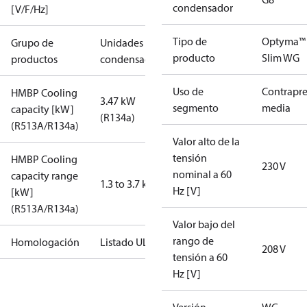
condensador
[V/F/Hz]
Tipo de
Optyma™
Grupo de
Unidades
producto
Slim WG
productos
condensadoras
Uso de
Contrapre
HMBP Cooling
3.47 kW
segmento
media
capacity [kW]
(R134a)
(R513A/R134a)
Valor alto de la
tensión
HMBP Cooling
230 V
nominal a 60
capacity range
1.3 to 3.7 kW
Hz [V]
[kW]
(R513A/R134a)
Valor bajo del
rango de
Homologación
Listado UL
208 V
tensión a 60
Hz [V]