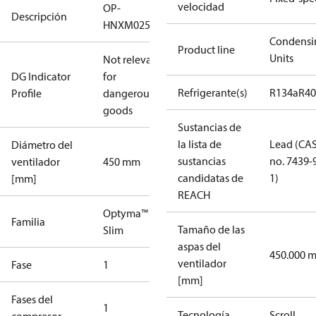
velocidad
OP-
Descripción
HNXM0250UWG000N
Condensi
Product line
Units
Not relevant
DG Indicator
for
Refrigerante(s)
R134a
R4
Profile
dangerous
goods
Sustancias de
la lista de
Lead (CA
Diámetro del
sustancias
no. 7439-
ventilador
450 mm
candidatas de
1)
[mm]
REACH
Optyma™
Familia
Tamaño de las
Slim
aspas del
450.000 
ventilador
Fase
1
[mm]
Fases del
1
Tecnología
Scroll