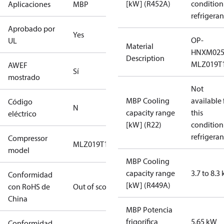
[kW] (R452A)
condition
Aplicaciones
MBP
refrigeran
Aprobado por
Yes
OP-
UL
Material
HNXM02
Description
MLZ019T
AWEF
Sí
mostrado
Not
MBP Cooling
available 
Código
N
capacity range
this
eléctrico
[kW] (R22)
condition
refrigeran
Compressor
MLZ019T1
model
MBP Cooling
capacity range
3.7 to 8.3
Conformidad
[kW] (R449A)
con RoHS de
Out of scope
China
MBP Potencia
frigorífica
5.65 kW
Conformidad