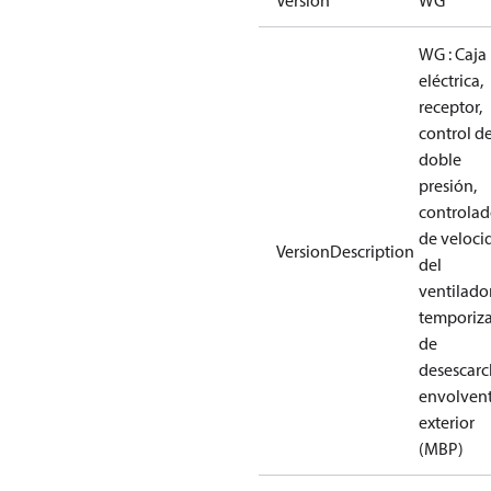
Versión
WG
WG : Caja
eléctrica,
receptor,
control d
doble
presión,
controlad
de veloci
VersionDescription
del
ventilador
temporiz
de
desescarc
envolven
exterior
(MBP)