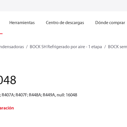
Herramientas
Centro de descargas
Dónde comprar
ndensadoras
BOCK SH Refrigerado por aire - 1 etapa
BOCK semi
048
; R407A; R407F; R448A; R449A, null: 16048
aración