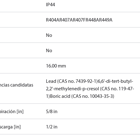
IP44
R404A
R407A
R407F
R448A
R449A
No
No
]
16.00 mm
Lead (CAS no. 7439-92-1)
6,6'-di-tert-butyl-
ancias candidatas
2,2'-methylenedi-p-cresol (CAS no. 119-47-
1)
Boric acid (CAS no. 10043-35-3)
iración [in]
5/8 in
carga [in]
1/2 in