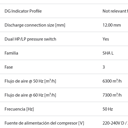
DG Indicator Profile
Not relevant
Discharge connection size [mm]
12.00 mm
Dual HP/LP pressure switch
Yes
Familia
SHA L
Fase
3
Flujo de aire @ 50 Hz [m³/h]
6300 m³/h
Flujo de aire @ 60 Hz [m³/h]
7300 m³/h
Frecuencia [Hz]
50 Hz
Fuente de alimentación del compresor [V]
220-240V D / 