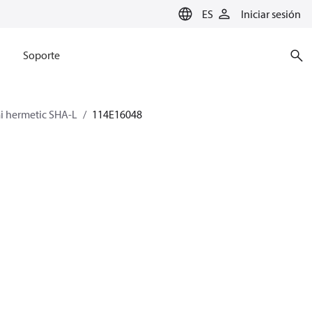
ES
Iniciar sesión
Soporte
 hermetic SHA-L
114E16048