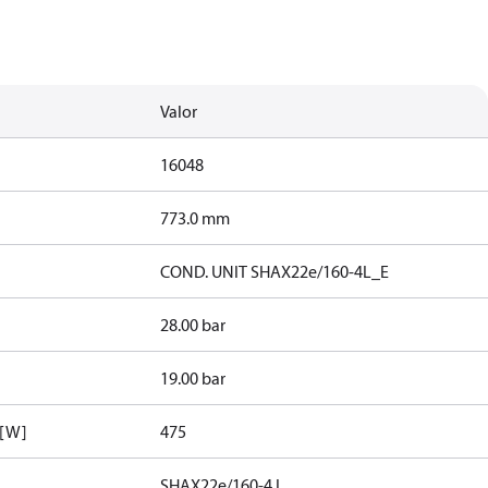
Valor
16048
773.0 mm
COND. UNIT SHAX22e/160-4L_E
28.00 bar
19.00 bar
 [W]
475
SHAX22e/160-4 L