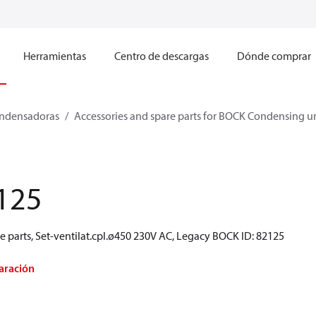
Herramientas
Centro de descargas
Dónde comprar
ndensadoras
Accessories and spare parts for BOCK Condensing un
125
 parts, Set-ventilat.cpl.ø450 230V AC, Legacy BOCK ID: 82125
aración