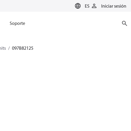
ES
Iniciar sesión
Soporte
its
097B82125