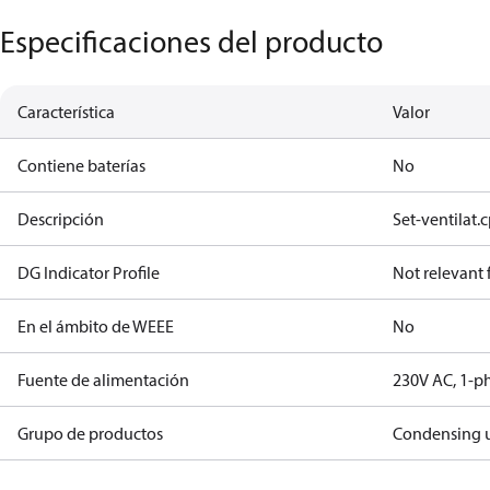
Especificaciones del producto
Característica
Valor
Contiene baterías
No
Descripción
Set-ventilat.
DG Indicator Profile
Not relevant
En el ámbito de WEEE
No
Fuente de alimentación
230V AC, 1-p
Grupo de productos
Condensing u