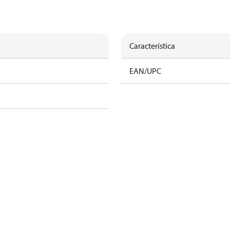
Característica
o
EAN/UPC
o