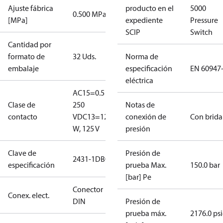
Ajuste fábrica
producto en el
5000
0.500 MPa
[MPa]
expediente
Pressure
SCIP
Switch
Cantidad por
formato de
32 Uds.
Norma de
embalaje
especificación
EN 60947
eléctrica
AC15=0.5 A,
Clase de
250
Notas de
contacto
V
DC13=12
conexión de
Con brida
W, 125 V
presión
Clave de
Presión de
2431-1DB04
especificación
prueba Max.
150.0 bar
[bar] Pe
Conector
Conex. elect.
DIN
Presión de
prueba máx.
2176.0 ps