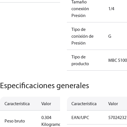
Tamaño
conexión
1/4
Presión
Tipo de
conixión de
G
Presión
Tipo de
MBC 5100
producto
Especificaciones generales
Característica
Valor
Característica
Valor
0.304
EAN/UPC
57024232
Peso bruto
Kilogramo