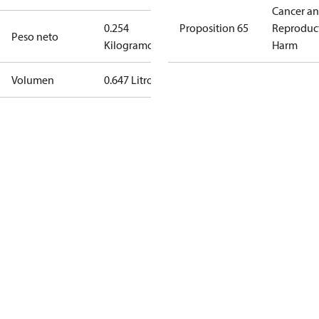
Cancer a
0.254
Proposition 65
Reproduc
Peso neto
Kilogramo
Harm
Volumen
0.647 Litro