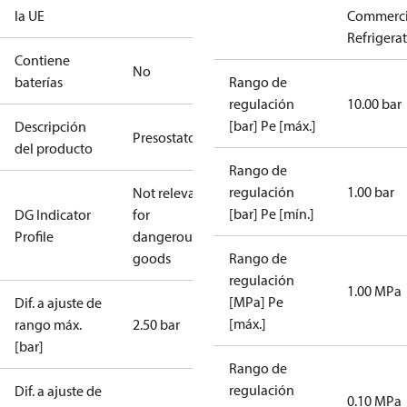
la UE
Commerci
Refrigera
Contiene
No
baterías
Rango de
regulación
10.00 bar
[bar] Pe [máx.]
Descripción
Presostato
del producto
Rango de
regulación
1.00 bar
Not relevant
[bar] Pe [mín.]
DG Indicator
for
Profile
dangerous
goods
Rango de
regulación
1.00 MPa
[MPa] Pe
Dif. a ajuste de
[máx.]
rango máx.
2.50 bar
[bar]
Rango de
regulación
Dif. a ajuste de
0.10 MPa