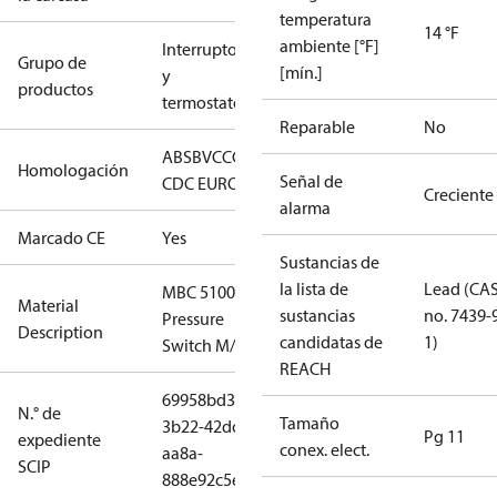
temperatura
14 °F
ambiente [°F]
Interruptores
Grupo de
[mín.]
y
productos
termostatos
Reparable
No
ABS
BV
CCC
CCS
CE
CMIM
DNV
EAC
GL
KRS
LLC
Homologación
Señal de
CDC EURO-TYSK
LR
NKK
RINA
RMRS
Creciente
alarma
Marcado CE
Yes
Sustancias de
la lista de
Lead (CA
MBC 5100
Material
sustancias
no. 7439-
Pressure
Description
candidatas de
1)
Switch M/32
REACH
69958bd3-
N.° de
Tamaño
3b22-42dc-
Pg 11
expediente
conex. elect.
aa8a-
SCIP
888e92c5e7e8