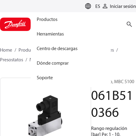
LANGUAGE
ES
Iniciar sesión
Productos
Herramientas
Centro de descargas
Home
Productos
Sensing solutions
Interruptores
Presostatos
MBC 5000 / MBC 5100
061B510366
Dónde comprar
Soporte
Presostato, MBC 5100
061B51
0366
Rango regulación
[bar] Pe: 1 - 10,