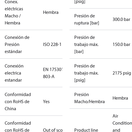
[psig]
Conex.
eléctricas
Hembra
Macho /
Presión de
300.0 bar
Hembra
ruptura [bar]
Conexión de
Presión de
Presión
ISO 228-1
trabajo máx.
150.0 bar
estándar
[bar]
Conexión
Presión de
EN 175301-
electrica
trabajo máx.
2175 psig
803-A
estandar
[psig]
Conformidad
Presión
Hembra
con RoHS de
Yes
Macho/Hembra
China
Air
Conformidad
Conditio
con RoHS de
Out of scope
Product line
and