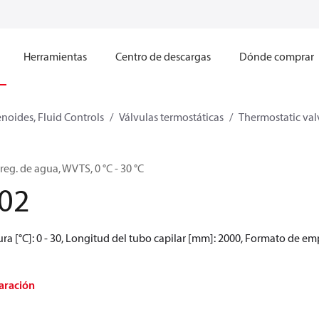
Herramientas
Centro de descargas
Dónde comprar
enoides, Fluid Controls
Válvulas termostáticas
Thermostatic val
reg. de agua, WVTS, 0 °C - 30 °C
02
ura [°C]: 0 - 30, Longitud del tubo capilar [mm]: 2000, Formato de 
aración