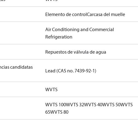
Elemento de control
Carcasa del muelle
Air Conditioning and Commercial
Refrigeration
Repuestos de válvula de agua
ancias candidatas
Lead (CAS no. 7439-92-1)
WVTS
WVTS 100
WVTS 32
WVTS 40
WVTS 50
WVTS
65
WVTS 80