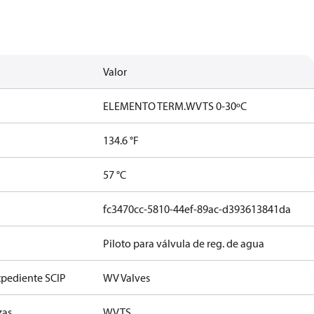
Valor
ELEMENTO TERM.WVTS 0-30ºC
134.6 °F
57 °C
fc3470cc-5810-44ef-89ac-d393613841da
Piloto para válvula de reg. de agua
xpediente SCIP
WV Valves
zas
WVTS