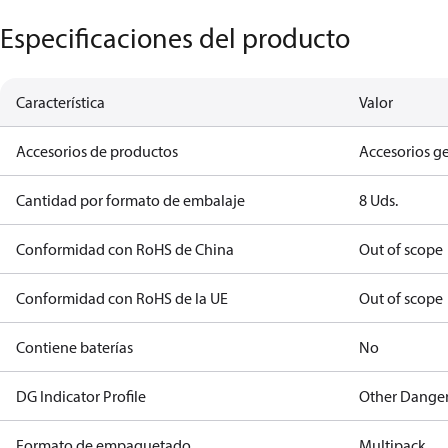
Especificaciones del producto
Característica
Valor
Accesorios de productos
Accesorios g
Cantidad por formato de embalaje
8 Uds.
Conformidad con RoHS de China
Out of scope
Conformidad con RoHS de la UE
Out of scope
Contiene baterías
No
DG Indicator Profile
Other Dange
Formato de empaquetado
Multipack