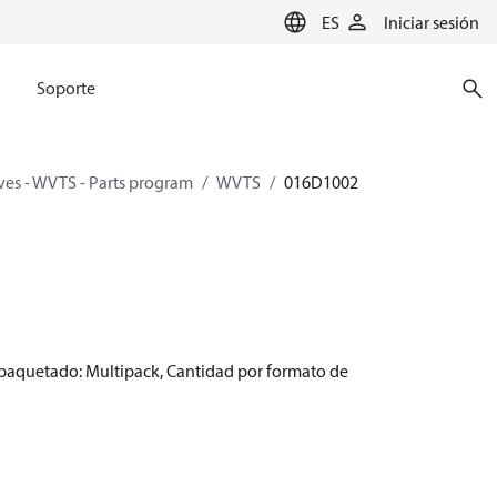
ES
Iniciar sesión
Soporte
ves - WVTS - Parts program
WVTS
016D1002
empaquetado: Multipack, Cantidad por formato de