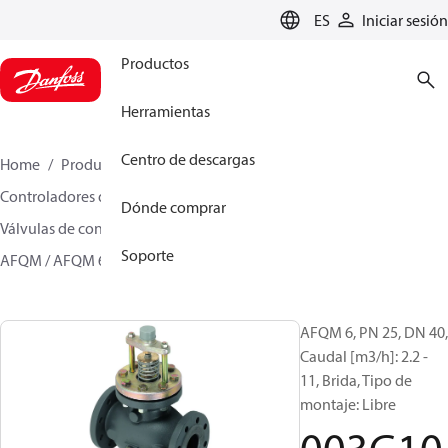
LANGUAGE
ES
Iniciar sesión
Productos
Herramientas
Centro de descargas
Home
Productos
Climate Solutions for heating
Controladores de caudal y presión
Dónde comprar
Válvulas de control independientes de la presión
Soporte
AFQM / AFQM 6
003G1084
AFQM 6, PN 25, DN 40,
Caudal [m3/h]: 2.2 -
11, Brida, Tipo de
montaje: Libre