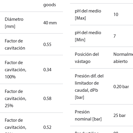
goods
pH del medio
10
[Max]
Diámetro
40 mm
[mm]
pH del medio
7
[Min]
Factor de
0.55
cavitación
Posición del
Normalm
vástago
abierto
Factor de
cavitación,
0.34
Presión dif. del
100%
limitador de
0.20 bar
caudal, dPb
Factor de
[bar]
cavitación,
0.58
25%
Presión
25 bar
nominal [bar]
Factor de
cavitación,
0.52