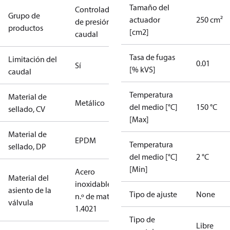
Tamaño del
Controladores
Grupo de
actuador
250 cm²
de presión y
productos
[cm2]
caudal
Tasa de fugas
Limitación del
0.01
Sí
[% kVS]
caudal
Temperatura
Material de
Metálico
del medio [°C]
150 °C
sellado, CV
[Max]
Material de
EPDM
Temperatura
sellado, DP
del medio [°C]
2 °C
[Min]
Acero
Material del
inoxidable,
asiento de la
Tipo de ajuste
None
n.º de mat.
válvula
1.4021
Tipo de
Libre