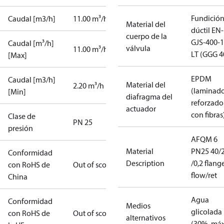
Fundició
Caudal [m3/h]
11.00 m³/h
Material del
dúctil EN-
cuerpo de la
GJS-400-1
Caudal [m³/h]
válvula
11.00 m³/h
LT (GGG 4
[Max]
EPDM
Caudal [m3/h]
Material del
2.20 m³/h
(laminado
[Min]
diafragma del
reforzado
actuador
con fibras
Clase de
PN 25
presión
AFQM 6
Material
PN25 40/
Conformidad
Description
/0,2 flang
con RoHS de
Out of scope
flow/ret
China
Agua
Conformidad
Medios
glicolada
con RoHS de
Out of scope
alternativos
(30%, máx