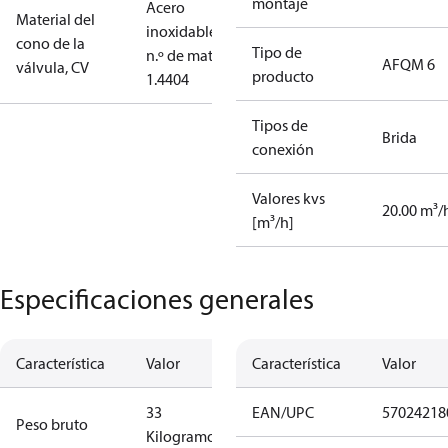
montaje
Acero
Material del
inoxidable,
cono de la
Tipo de
n.º de mat.
AFQM 6
válvula, CV
producto
1.4404
Tipos de
Brida
conexión
Valores kvs
20.00 m³/
[m³/h]
Especificaciones generales
Característica
Valor
Característica
Valor
33
EAN/UPC
57024218
Peso bruto
Kilogramo