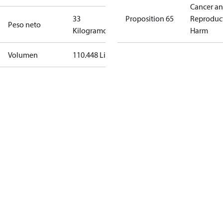
Cancer a
33
Proposition 65
Reproduc
Peso neto
Kilogramo
Harm
Volumen
110.448 Litro