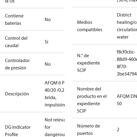
la UE
District
Contiene
No
Medios
heating/c
baterías
compatibles
circulatio
water
Control del
Sí
caudal
f8cf0cbc-
N.° de
88d9-460
Controlador
expediente
No
8f70-
de presión
SCIP
2be54794
AFQM 6 PN25
Nombre del
40/20 /0,2
Descripción
producto en el
AFQM DN
brida,
expediente
50
impulsión/ret.
SCIP
Not relevant
Número de
DG Indicator
for
2
puertos
Profile
dangerous