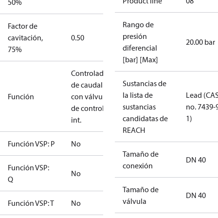
Product line
08
50%
Rango de
Factor de
presión
cavitación,
0.50
20.00 bar
diferencial
75%
[bar] [Max]
Controlador
Sustancias de
de caudal
la lista de
Lead (CA
Función
con válvula
sustancias
no. 7439-
de control
candidatas de
1)
int.
REACH
Función VSP: P
No
Tamaño de
DN 40
conexión
Función VSP:
No
Q
Tamaño de
DN 40
válvula
Función VSP: T
No