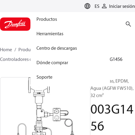
LANGUAGE
ES
Iniciar sesión
Productos
Herramientas
Centro de descargas
Home
Productos
Climate Solutions for heating
Controladores de caudal y presión
Accesorios
003G1456
Dónde comprar
Soporte
Diafragmas, EPDM,
Agua (AGFW FW510),
32 cm²
003G14
56