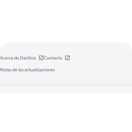
Acerca de Danfoss
Contacto
Notas de las actualizaciones
Política de privacidad de datos
Terminos uso
Información general
Cookies