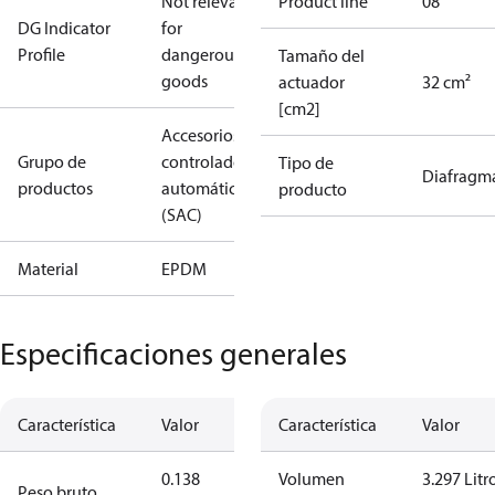
Not relevant
Product line
08
DG Indicator
for
Profile
dangerous
Tamaño del
goods
actuador
32 cm²
[cm2]
Accesorios:
Grupo de
controladores
Tipo de
Diafragm
productos
automáticos
producto
(SAC)
Material
EPDM
Especificaciones generales
Característica
Valor
Característica
Valor
0.138
Volumen
3.297 Litr
Peso bruto