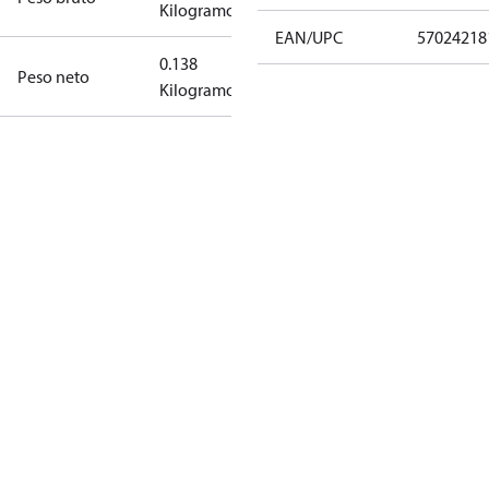
Kilogramo
EAN/UPC
57024218
0.138
Peso neto
Kilogramo