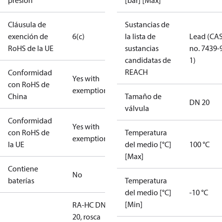
presión
[bar] [Max]
Cláusula de
Sustancias de
exención de
6(c)
la lista de
Lead (CA
RoHS de la UE
sustancias
no. 7439-
candidatas de
1)
REACH
Conformidad
Yes with
con RoHS de
exemptions
China
Tamaño de
DN 20
válvula
Conformidad
Yes with
con RoHS de
Temperatura
exemptions
la UE
del medio [°C]
100 °C
[Max]
Contiene
No
baterías
Temperatura
del medio [°C]
-10 °C
[Min]
RA-HC DN
20, rosca