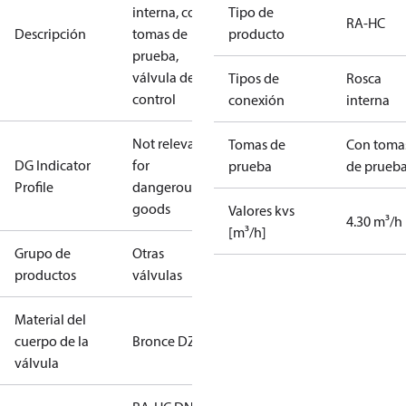
interna, con
Tipo de
RA-HC
Descripción
tomas de
producto
prueba,
válvula de
Tipos de
Rosca
control
conexión
interna
Not relevant
Tomas de
Con toma
DG Indicator
for
prueba
de prueb
Profile
dangerous
goods
Valores kvs
4.30 m³/h
[m³/h]
Grupo de
Otras
productos
válvulas
Material del
cuerpo de la
Bronce DZR
válvula