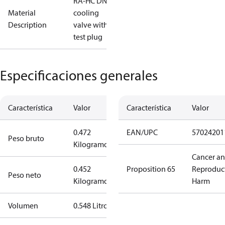
RA-HC DN20
Material
cooling
Description
valve with
test plug
Especificaciones generales
Característica
Valor
Característica
Valor
0.472
EAN/UPC
57024201
Peso bruto
Kilogramo
Cancer a
0.452
Proposition 65
Reproduc
Peso neto
Kilogramo
Harm
Volumen
0.548 Litro