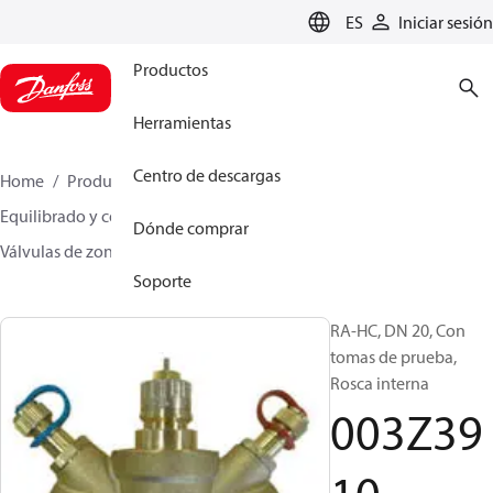
LANGUAGE
ES
Iniciar sesión
Productos
Herramientas
Centro de descargas
Home
Productos
Climate Solutions for heating
Equilibrado y control hidrónicos
Other products
Dónde comprar
Válvulas de zona
RA-HC
003Z3910
Soporte
RA-HC, DN 20, Con
tomas de prueba,
Rosca interna
003Z39