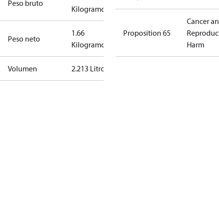
Peso bruto
Kilogramo
Cancer a
1.66
Proposition 65
Reproduc
Peso neto
Kilogramo
Harm
Volumen
2.213 Litro