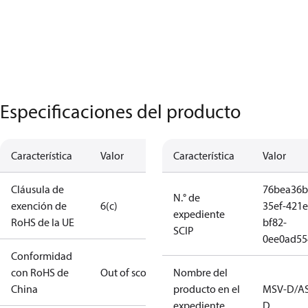
Especificaciones del producto
Característica
Valor
Característica
Valor
Cláusula de
76bea36b
N.° de
exención de
6(c)
35ef-421e
expediente
RoHS de la UE
bf82-
SCIP
0ee0ad55
Conformidad
con RoHS de
Out of scope
Nombre del
China
producto en el
MSV-D/A
expediente
D