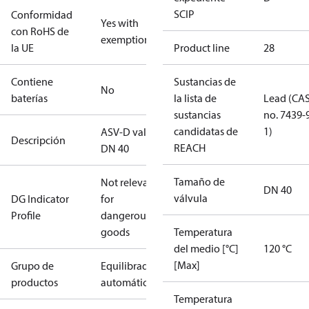
SCIP
Conformidad
Yes with
con RoHS de
exemptions
la UE
Product line
28
Contiene
Sustancias de
No
baterías
la lista de
Lead (CA
sustancias
no. 7439-
candidatas de
1)
ASV-D valve
Descripción
REACH
DN 40
Tamaño de
Not relevant
DN 40
válvula
DG Indicator
for
Profile
dangerous
goods
Temperatura
del medio [°C]
120 °C
[Max]
Grupo de
Equilibrado
productos
automático
Temperatura