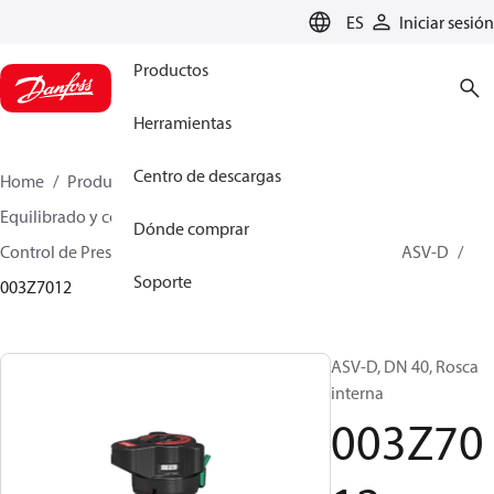
LANGUAGE
ES
Iniciar sesión
Productos
Herramientas
Centro de descargas
Home
Productos
Climate Solutions for heating
Equilibrado y control hidrónicos
Dónde comprar
Control de Presión Diferencial
Válvulas asociadas
ASV-D
Soporte
003Z7012
ASV-D, DN 40, Rosca
interna
003Z70