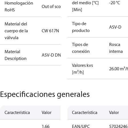
del medio [°C]
-20 °C
Homologación
Out of scope
[Min]
RoHS
Tipo de
Material del
ASV-D
producto
cuerpo de la
CW 617N
válvula
Tipos de
Rosca
conexión
interna
Material
ASV-D DN40
Description
Valores kvs
26.00 m³/
[m³/h]
Especificaciones generales
Característica
Valor
Característica
Valor
1.66
EAN/UPC
57024246