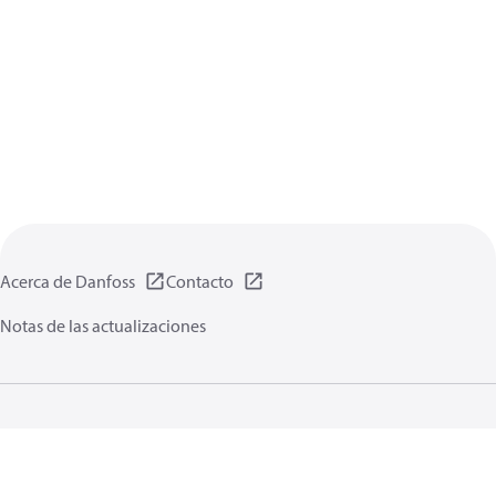
Acerca de Danfoss
Contacto
Notas de las actualizaciones
Política de privacidad de datos
Terminos uso
Información general
Cookies