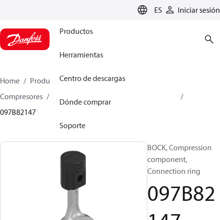
LANGUAGE
ES
Iniciar sesión
Productos
Herramientas
Centro de descargas
Home
Productos
Climate Solutions for heating
Compresores
Piezas de recambio y accesorios BOCK
Dónde comprar
097B82147
Soporte
BOCK, Compression
component,
Connection ring
097B82