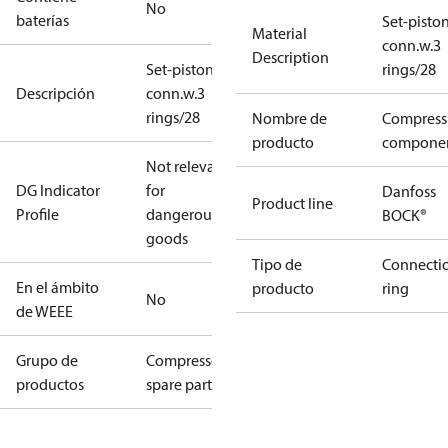
No
baterías
Set-pisto
Material
conn.w.3
Description
Set-piston-
rings/28
Descripción
conn.w.3
rings/28
Nombre de
Compress
producto
compone
Not relevant
DG Indicator
for
Danfoss
Product line
Profile
dangerous
BOCK®
goods
Tipo de
Connecti
En el ámbito
producto
ring
No
de WEEE
Grupo de
Compressors
productos
spare parts