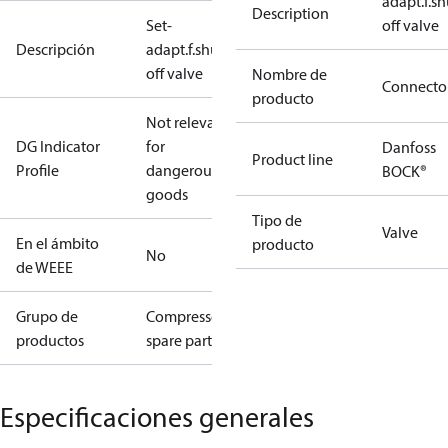
adapt.f.sh
Description
Set-
off valve
Descripción
adapt.f.shut-
off valve
Nombre de
Connecto
producto
Not relevant
DG Indicator
for
Danfoss
Product line
Profile
dangerous
BOCK®
goods
Tipo de
Valve
En el ámbito
producto
No
de WEEE
Grupo de
Compressors
productos
spare parts
Especificaciones generales