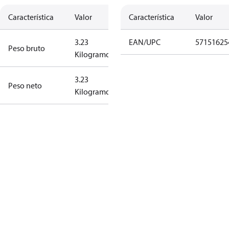
Característica
Valor
Característica
Valor
3.23
EAN/UPC
57151625
Peso bruto
Kilogramo
3.23
Peso neto
Kilogramo