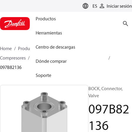
LANGUAGE
ES
Iniciar sesión
Productos
Herramientas
Centro de descargas
Home
Productos
Climate Solutions for heating
Compresores
Piezas de recambio y accesorios BOCK
Dónde comprar
097B82136
Soporte
BOCK, Connector,
Valve
097B82
136