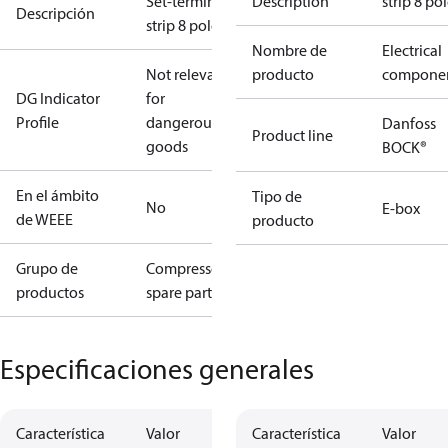
Set-terminal
Description
strip 8 po
Descripción
strip 8 pole
Nombre de
Electrical
Not relevant
producto
compone
DG Indicator
for
Profile
dangerous
Danfoss
Product line
goods
BOCK®
En el ámbito
Tipo de
No
E-box
de WEEE
producto
Grupo de
Compressors
productos
spare parts
Especificaciones generales
Característica
Valor
Característica
Valor