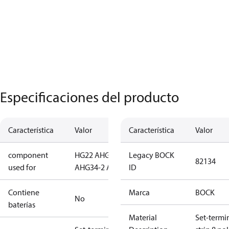
Especificaciones del producto
Característica
Valor
Característica
Valor
component
HG22 A
HG34
Legacy BOCK
82134
used for
A
HG34-2 A
ID
Contiene
Marca
BOCK
No
baterías
Material
Set-termi