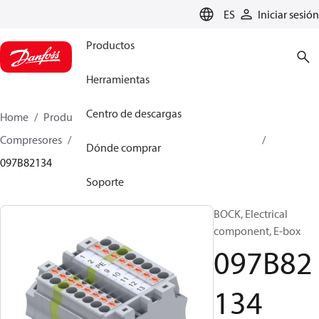
LANGUAGE
ES
Iniciar sesión
Productos
Herramientas
Centro de descargas
Home
Productos
Climate Solutions for heating
Compresores
Piezas de recambio y accesorios BOCK
Dónde comprar
097B82134
Soporte
BOCK, Electrical
component, E-box
097B82
134