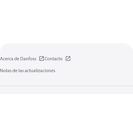
Acerca de Danfoss
Contacto
Notas de las actualizaciones
Política de privacidad de datos
Terminos uso
Información general
Cookies