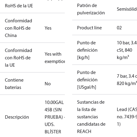
Patrón de
RoHS de la UE
Semisóli
pulverización
Conformidad
Product line
02
con RoHS de
Yes
China
Punto de
10 bar, 3.4
definición
cSt, 840
Conformidad
Yes with
[kg/h]
kg/m³
con RoHS de
exemptions
la UE
Punto de
7 bar, 3.4 
definición
Contiene
820 kg/m
No
[USgal/h]
baterías
Sustancias de
10.00GAL
la lista de
Lead (CA
45B (SIN
sustancias
no. 7439-
Descripción
PRUEBA) - 50
candidatas de
1)
UDS.
REACH
BLÍSTER