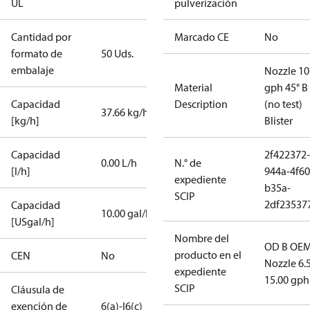
UL
pulverización
Cantidad por
Marcado CE
No
formato de
50 Uds.
embalaje
Nozzle 10
Material
gph 45° B
Capacidad
Description
(no test)
37.66 kg/h
[kg/h]
Blister
Capacidad
2f422372-
0.00 L/h
N.° de
[l/h]
944a-4f60
expediente
b35a-
SCIP
2df23537
Capacidad
10.00 gal/h
[USgal/h]
Nombre del
OD B OEM
producto en el
CEN
No
Nozzle 6.
expediente
15.00 gph
SCIP
Cláusula de
exención de
6(a)-I
6(c)