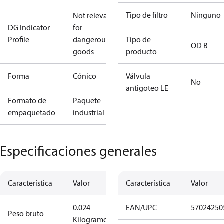
Tipo de filtro
Ninguno
Not relevant
DG Indicator
for
Profile
dangerous
Tipo de
OD B
goods
producto
Forma
Cónico
Válvula
No
antigoteo LE
Formato de
Paquete
empaquetado
industrial
Especificaciones generales
Característica
Valor
Característica
Valor
0.024
EAN/UPC
57024250
Peso bruto
Kilogramo