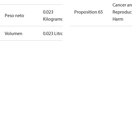
Cancer a
0.023
Proposition 65
Reproduc
Peso neto
Kilogramo
Harm
Volumen
0.023 Litro