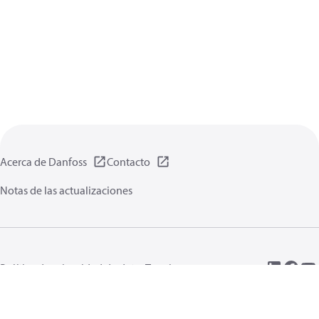
Acerca de Danfoss
Contacto
Notas de las actualizaciones
Política de privacidad de datos
Terminos uso
Información general
Cookies