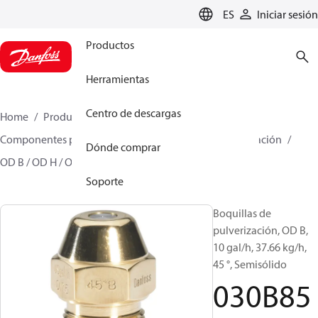
LANGUAGE
ES
Iniciar sesión
Productos
Herramientas
Centro de descargas
Home
Productos
Climate Solutions for heating
Componentes para quemador
Boquillas de pulverización
Dónde comprar
OD B / OD H / OD S
030B8518
Soporte
Boquillas de
pulverización, OD B,
10 gal/h, 37.66 kg/h,
45 °, Semisólido
030B85