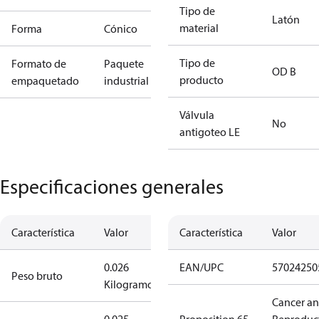
Tipo de
Latón
material
Forma
Cónico
Tipo de
Formato de
Paquete
OD B
producto
empaquetado
industrial
Válvula
No
antigoteo LE
Especificaciones generales
Característica
Valor
Característica
Valor
0.026
EAN/UPC
57024250
Peso bruto
Kilogramo
Cancer a