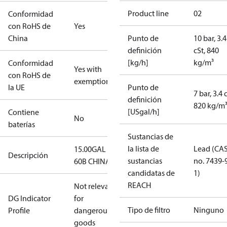
Product line
02
Conformidad
con RoHS de
Yes
China
Punto de
10 bar, 3.4
definición
cSt, 840
[kg/h]
kg/m³
Conformidad
Yes with
con RoHS de
exemptions
la UE
Punto de
7 bar, 3.4 
definición
820 kg/m
[USgal/h]
Contiene
No
baterías
Sustancias de
la lista de
Lead (CA
15.00GAL
Descripción
sustancias
no. 7439-
60B CHINA
candidatas de
1)
REACH
Not relevant
DG Indicator
for
Tipo de filtro
Ninguno
Profile
dangerous
goods