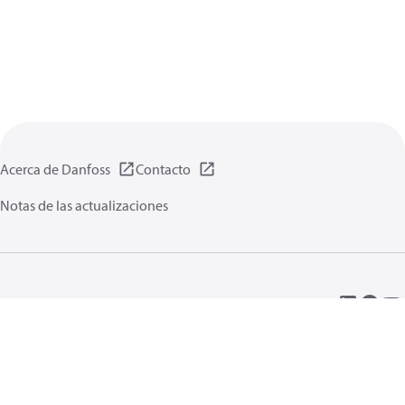
Acerca de Danfoss
Contacto
Notas de las actualizaciones
Política de privacidad de datos
Terminos uso
Información general
Cookies