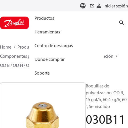
LANGUAGE
ES
Iniciar sesión
Productos
Herramientas
Centro de descargas
Home
Productos
Climate Solutions for heating
Componentes para quemador
Boquillas de pulverización
Dónde comprar
OD B / OD H / OD S
030B1143
Soporte
Boquillas de
pulverización, OD B,
15 gal/h, 60.4 kg/h, 60
°, Semisólido
030B11