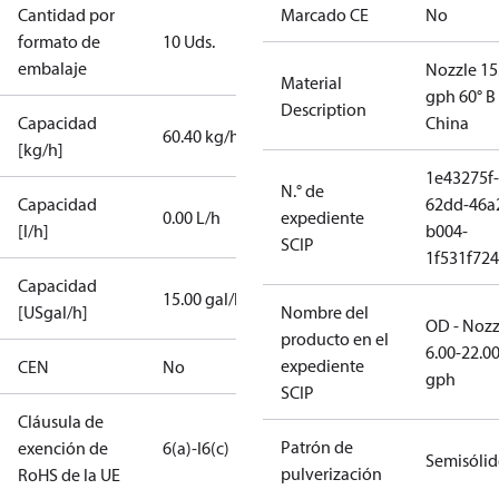
Cantidad por
Marcado CE
No
formato de
10 Uds.
embalaje
Nozzle 15
Material
gph 60° B
Description
Capacidad
China
60.40 kg/h
[kg/h]
1e43275f-
N.° de
Capacidad
62dd-46a
0.00 L/h
expediente
[l/h]
b004-
SCIP
1f531f72
Capacidad
15.00 gal/h
[USgal/h]
Nombre del
OD - Nozz
producto en el
6.00-22.0
expediente
CEN
No
gph
SCIP
Cláusula de
Patrón de
exención de
6(a)-I
6(c)
Semisóli
pulverización
RoHS de la UE