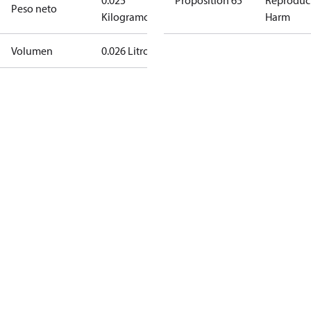
0.025
Proposition 65
Reproduc
Peso neto
Kilogramo
Harm
Volumen
0.026 Litro