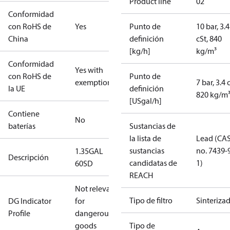
Product line
02
Conformidad
con RoHS de
Yes
Punto de
10 bar, 3.4
China
definición
cSt, 840
[kg/h]
kg/m³
Conformidad
Yes with
con RoHS de
Punto de
exemptions
7 bar, 3.4 
la UE
definición
820 kg/m
[USgal/h]
Contiene
No
baterías
Sustancias de
la lista de
Lead (CA
sustancias
no. 7439-
1.35GAL
Descripción
candidatas de
1)
60SD
REACH
Not relevant
Tipo de filtro
Sinteriza
DG Indicator
for
Profile
dangerous
goods
Tipo de