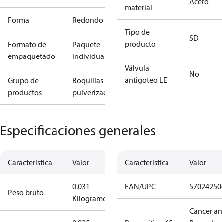
Acero
material
Forma
Redondo
Tipo de
SD
producto
Formato de
Paquete
empaquetado
individual
Válvula
No
antigoteo LE
Grupo de
Boquillas de
productos
pulverización
Especificaciones generales
Característica
Valor
Característica
Valor
0.031
EAN/UPC
57024250
Peso bruto
Kilogramo
Cancer a