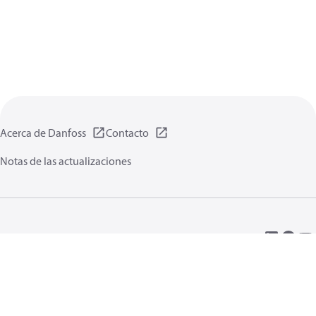
Acerca de Danfoss
Contacto
Notas de las actualizaciones
Política de privacidad de datos
Terminos uso
Información general
Cookies