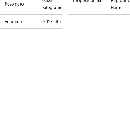
0.025
Proposition 65
Reproduc
Peso neto
Kilogramo
Harm
Volumen
0.017 Litro