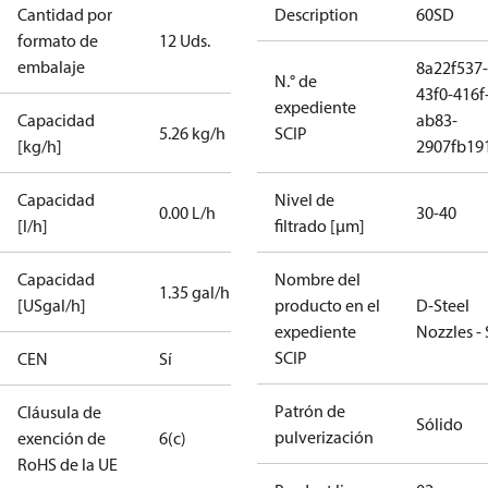
Cantidad por
Description
60SD
formato de
12 Uds.
embalaje
8a22f537-
N.° de
43f0-416f
expediente
Capacidad
ab83-
5.26 kg/h
SCIP
[kg/h]
2907fb191
Capacidad
Nivel de
0.00 L/h
30-40
[l/h]
filtrado [µm]
Capacidad
Nombre del
1.35 gal/h
[USgal/h]
producto en el
D-Steel
expediente
Nozzles -
SCIP
CEN
Sí
Patrón de
Cláusula de
Sólido
pulverización
exención de
6(c)
RoHS de la UE