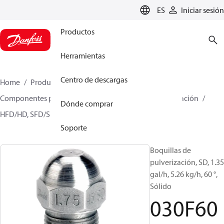
LANGUAGE
ES
Iniciar sesión
Productos
Herramientas
Centro de descargas
Home
Productos
Climate Solutions for heating
Componentes para quemador
Boquillas de pulverización
Dónde comprar
HFD/HD, SFD/SD
030F6026
Soporte
Boquillas de
pulverización, SD, 1.35
gal/h, 5.26 kg/h, 60 °,
Sólido
030F60