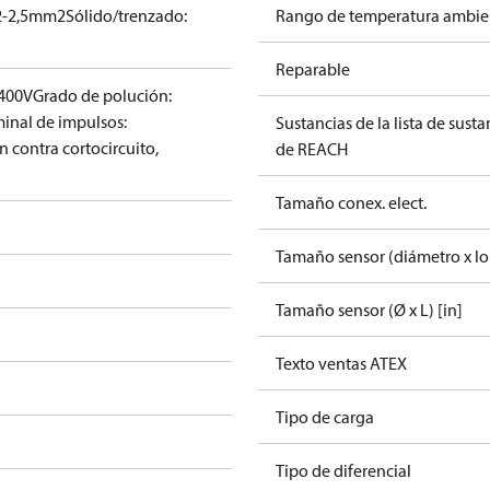
,2-2,5mm2
Sólido/trenzado:
Rango de temperatura ambient
Reparable
 400V
Grado de polución:
inal de impulsos:
Sustancias de la lista de sust
n contra cortocircuito,
de REACH
Tamaño conex. elect.
Tamaño sensor (diámetro x l
Tamaño sensor (Ø x L) [in]
Texto ventas ATEX
Tipo de carga
Tipo de diferencial