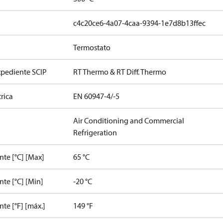
c4c20ce6-4a07-4caa-9394-1e7d8b13ffec
Termostato
xpediente SCIP
RT Thermo & RT Diff. Thermo
rica
EN 60947-4/-5
Air Conditioning and Commercial
Refrigeration
te [°C] [Max]
65 °C
te [°C] [Min]
-20 °C
e [°F] [máx.]
149 °F