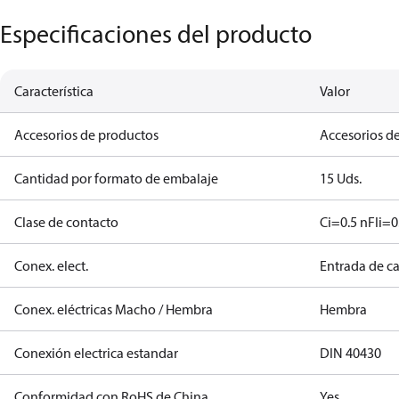
Especificaciones del producto
Característica
Valor
Accesorios de productos
Accesorios de
Cantidad por formato de embalaje
15 Uds.
Clase de contacto
Ci=0.5 nF
Ii=0
Conex. elect.
Entrada de c
Conex. eléctricas Macho / Hembra
Hembra
Conexión electrica estandar
DIN 40430
Conformidad con RoHS de China
Yes