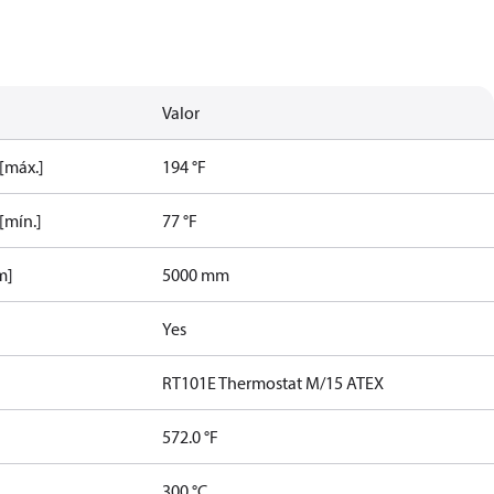
Valor
 [máx.]
194 °F
[mín.]
77 °F
m]
5000 mm
Yes
RT101E Thermostat M/15 ATEX
572.0 °F
300 °C