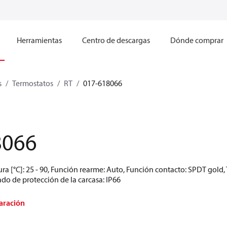
Herramientas
Centro de descargas
Dónde comprar
s
Termostatos
RT
017-618066
8066
ra [°C]: 25 - 90, Función rearme: Auto, Función contacto: SPDT gold
ado de protección de la carcasa: IP66
aración