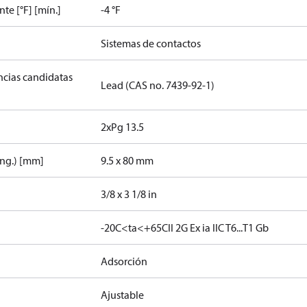
e [°F] [mín.]
-4 °F
Sistemas de contactos
ancias candidatas
Lead (CAS no. 7439-92-1)
2xPg 13.5
ong.) [mm]
9.5 x 80 mm
3/8 x 3 1/8 in
-20C<ta<+65C
II 2G Ex ia IIC T6...T1 Gb
Adsorción
Ajustable