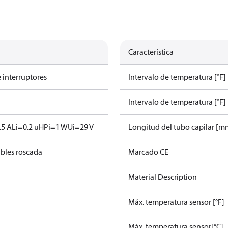
Característica
 interruptores
Intervalo de temperatura [°F]
Intervalo de temperatura [°F] 
.5 A
Li=0.2 uH
Pi=1 W
Ui=29 V
Longitud del tubo capilar [m
ables roscada
Marcado CE
Material Description
Máx. temperatura sensor [°F]
Máx. temperatura sensor[°C]