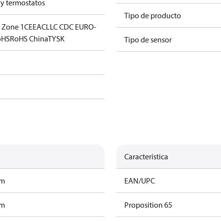
 y termostatos
Tipo de producto
- Zone 1
CE
EAC
LLC CDC EURO-
oHS
RoHS China
TYSK
Tipo de sensor
Característica
am
EAN/UPC
am
Proposition 65