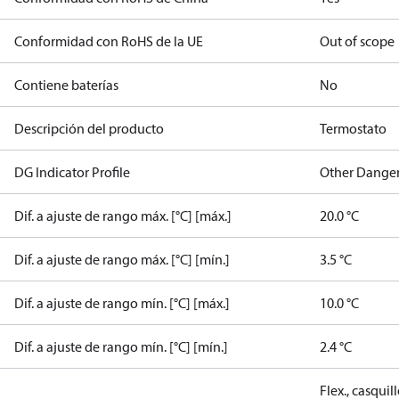
Conformidad con RoHS de la UE
Out of scope
Contiene baterías
No
Descripción del producto
Termostato
DG Indicator Profile
Other Dange
Dif. a ajuste de rango máx. [°C] [máx.]
20.0 °C
Dif. a ajuste de rango máx. [°C] [mín.]
3.5 °C
Dif. a ajuste de rango mín. [°C] [máx.]
10.0 °C
Dif. a ajuste de rango mín. [°C] [mín.]
2.4 °C
Flex., casqui