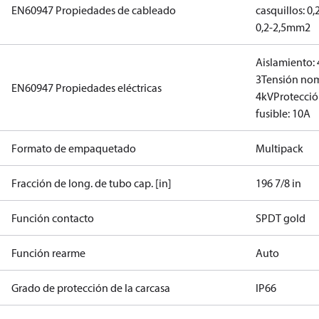
EN60947 Propiedades de cableado
casquillos: 0
0,2-2,5mm2
Aislamiento:
3
Tensión nom
EN60947 Propiedades eléctricas
4kV
Protecció
fusible: 10A
Formato de empaquetado
Multipack
Fracción de long. de tubo cap. [in]
196 7/8 in
Función contacto
SPDT gold
Función rearme
Auto
Grado de protección de la carcasa
IP66