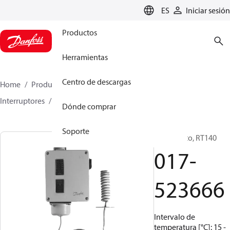
LANGUAGE
ES
Iniciar sesión
Productos
Herramientas
Centro de descargas
Home
Productos
Climate Solutions for cooling
Interruptores
Termostatos
RT
017-523666
Dónde comprar
Soporte
Termostato, RT140
017-
523666
Intervalo de
temperatura [°C]: 15 -