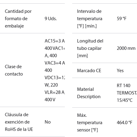
Cantidad por
Intervalo de
formato de
9 Uds.
temperatura
59 °F
embalaje
[°F] [mín.]
AC15=3 A,
Longitud del
400 V
AC1=10
tubo capilar
2000 mm
A, 400
[mm]
V
AC3=4 A,
Clase de
400
Marcado CE
Yes
contacto
V
DC13=12
W, 220
RT 140
Material
V
LR=28 A,
TERMOST
Description
400 V
15/45°C
Cláusula de
Máx.
exención de
No
temperatura
464.0 °F
RoHS de la UE
sensor [°F]