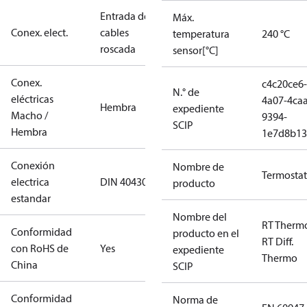
Entrada de
Máx.
Conex. elect.
cables
temperatura
240 °C
roscada
sensor[°C]
Conex.
c4c20ce6-
N.° de
eléctricas
4a07-4caa
Hembra
expediente
Macho /
9394-
SCIP
Hembra
1e7d8b13
Conexión
Nombre de
Termosta
electrica
DIN 40430
producto
estandar
Nombre del
RT Therm
Conformidad
producto en el
RT Diff.
con RoHS de
Yes
expediente
Thermo
China
SCIP
Conformidad
Norma de