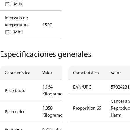
[°C] [Max]
Intervalo de
temperatura
15 °C
[°C] [Min]
Especificaciones generales
Característica
Valor
Característica
Valor
1.164
EAN/UPC
57024231
Peso bruto
Kilogramo
Cancer a
1.058
Proposition 65
Reproduc
Peso neto
Kilogramo
Harm
Volumen
4.715 Litro