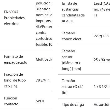
polución:
la lista de
Lead (CA
3
Tensión
sustancias
no. 7439-
EN60947
nominal de
candidatas de
1)
Propiedades
impulsos:
REACH
eléctricas
4kV
Protección
contra
Tamaño
2xPg 13.5
cortocircuito,
conex. elect.
fusible: 10A
Tamaño
Formato de
sensor
Multipack
25 x 90 
empaquetado
(diámetro x
long.) [mm]
Fracción de
long. de tubo
78 3/4 in
Tamaño
cap. [in]
sensor (Ø x L)
1 x 3 1/2 i
[in]
Función
SPDT
contacto
Tipo de carga
Adsorció