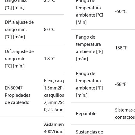
rango máx.
2.5 °C
Rango de
[°C] [mín.]
temperatura
-50 °C
ambiente [°C]
Dif. a ajuste de
[Min]
rango mín.
8.0 °C
[°C] [máx.]
Rango de
temperatura
158 °F
Dif. a ajuste de
ambiente [°F]
rango mín.
1.8 °C
[máx.]
[°C] [mín.]
Rango de
Flex., casquillos: 0,2-
temperatura
-58 °F
EN60947
1,5mm2
Flex., sin
ambiente [°F]
Propiedades
casquillos: 0,2-
[mín.]
de cableado
2,5mm2
Sólido/trenzado:
0,2-2,5mm2
Sistemas 
Reparable
contactos
Aislamiento:
400V
Grado de
Sustancias de