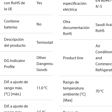
EN 60947
con RoHS de
Yes
especificación
4/-5
la UE
eléctrica
Contiene
Otra
No
Saudi Ara
baterías
documentación
RoHS
RoHS
Descripción
Termostato
del producto
Air
Conditio
Other
Product line
and
DG Indicator
Dangerous
Commerci
Profile
Goods
Refrigera
Dif. a ajuste de
Rango de
rango máx.
11.0 °C
temperatura
70 °C
[°C] [máx.]
ambiente [°C]
[Max]
Dif. a ajuste de