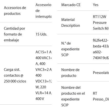
Accesorios
Marcado CE
Yes
Accesorios de
de
productos
interruptores
RT112W
Material
Pressure
Description
Cantidad por
Switch M
formato de
15 Uds.
embalaje
f62fe422-
N.° de
beda-433
expediente
AC15=1 A,
a602-
SCIP
400 V
AC1=10
740419c8
A, 400
Carga sist.
V
AC3=2 A,
Nombre de
Presostat
contactos @
400
producto
250 000 ciclos
V
DC13=12
W, 220
Nombre del
V
LR=14 A,
producto en el
RT
400 V
expediente
Presso_Di
SCIP