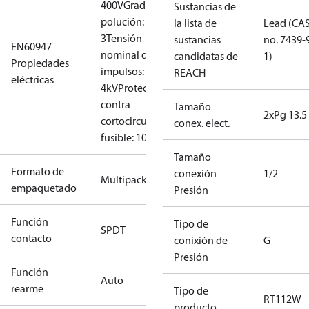
400V
Grado de
Sustancias de
polución:
la lista de
Lead (CA
3
Tensión
sustancias
no. 7439-
EN60947
nominal de
candidatas de
1)
Propiedades
impulsos:
REACH
eléctricas
4kV
Protección
contra
Tamaño
2xPg 13.5
cortocircuito,
conex. elect.
fusible: 10A
Tamaño
Formato de
conexión
1/2
Multipack
empaquetado
Presión
Función
Tipo de
SPDT
contacto
conixión de
G
Presión
Función
Auto
rearme
Tipo de
RT112W
producto