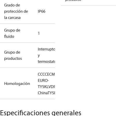
Grado de
protección de
IP66
la carcasa
Grupo de
1
fluido
Interruptores
Grupo de
y
productos
termostatos
CCC
CE
CMIM
EAC
LLC CDC
EURO-
Homologación
TYSK
LVD
PED
RMRS
RoHS
RoHS
China
TYSK
Especificaciones generales