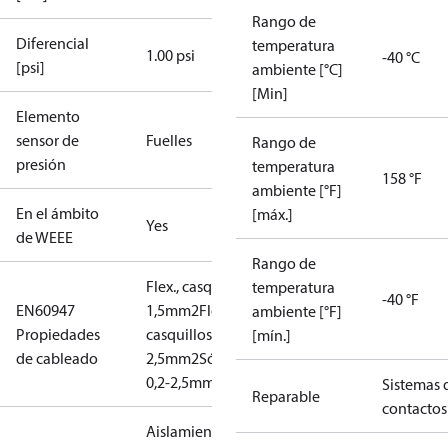
Rango de
Diferencial
temperatura
1.00 psi
-40 °C
[psi]
ambiente [°C]
[Min]
Elemento
sensor de
Fuelles
Rango de
presión
temperatura
158 °F
ambiente [°F]
En el ámbito
[máx.]
Yes
de WEEE
Rango de
Flex., casquillos: 0,2-
temperatura
-40 °F
EN60947
1,5mm2
Flex., sin
ambiente [°F]
Propiedades
casquillos: 0,2-
[mín.]
de cableado
2,5mm2
Sólido/trenzado:
0,2-2,5mm2
Sistemas 
Reparable
contactos
Aislamiento: