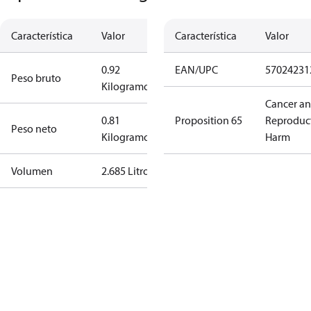
Característica
Valor
Característica
Valor
0.92
EAN/UPC
57024231
Peso bruto
Kilogramo
Cancer a
0.81
Proposition 65
Reproduc
Peso neto
Kilogramo
Harm
Volumen
2.685 Litro