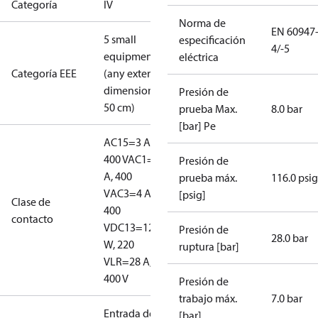
Categoría
IV
Norma de
EN 60947
5 small
especificación
4/-5
equipment
eléctrica
Categoría EEE
(any external
dimension <
Presión de
50 cm)
prueba Max.
8.0 bar
[bar] Pe
AC15=3 A,
400 V
AC1=10
Presión de
A, 400
prueba máx.
116.0 psig
V
AC3=4 A,
[psig]
Clase de
400
contacto
V
DC13=12
Presión de
28.0 bar
W, 220
ruptura [bar]
V
LR=28 A,
400 V
Presión de
trabajo máx.
7.0 bar
Entrada de
[bar]