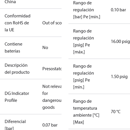
China
Rango de
regulación
0.10 bar
Conformidad
[bar] Pe [mín.]
con RoHS de
Out of scope
la UE
Rango de
regulación
16.00 psig
Contiene
[psig] Pe
No
baterías
[máx.]
Descripción
Rango de
Presostato
del producto
regulación
1.50 psig
[psig] Pe
Not relevant
[mín.]
DG Indicator
for
Profile
dangerous
Rango de
goods
temperatura
70 °C
ambiente [°C]
Diferencial
[Max]
0.07 bar
[bar]