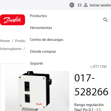
LANGUAGE
ES
Iniciar sesión
Productos
Herramientas
Centro de descargas
Home
Productos
Climate Solutions for cooling
Interruptores
Presostatos
RT
017-528266
Dónde comprar
Soporte
Presostato, RT112W
017-
528266
Rango regulación
[bar] Pe: 0.1 - 1.1,