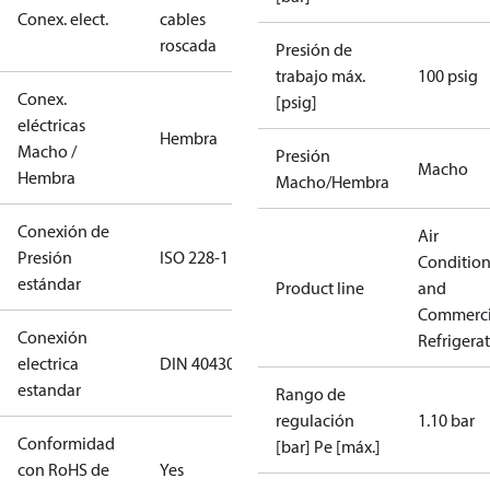
Conex. elect.
cables
roscada
Presión de
trabajo máx.
100 psig
Conex.
[psig]
eléctricas
Hembra
Macho /
Presión
Macho
Hembra
Macho/Hembra
Conexión de
Air
Presión
ISO 228-1
Conditio
estándar
Product line
and
Commerci
Conexión
Refrigera
electrica
DIN 40430
estandar
Rango de
regulación
1.10 bar
Conformidad
[bar] Pe [máx.]
con RoHS de
Yes