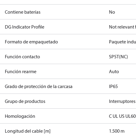
Contiene baterías
No
DG Indicator Profile
Not relevant
Formato de empaquetado
Paquete indus
Función contacto
SPST(NC)
Función rearme
Auto
Grado de protección de la carcasa
IP65
Grupo de productos
Interruptores
Homologación
C UL US UL6
Longitud del cable [m]
1.500 m