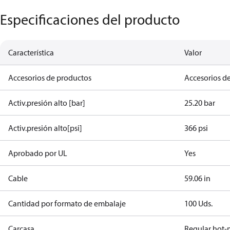
Especificaciones del producto
Característica
Valor
Accesorios de productos
Accesorios de
Activ.presión alto [bar]
25.20 bar
Activ.presión alto[psi]
366 psi
Aprobado por UL
Yes
Cable
59.06 in
Cantidad por formato de embalaje
100 Uds.
Carcasa
Regular hot-