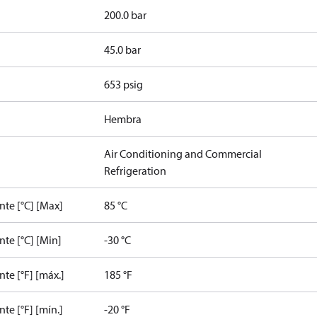
200.0 bar
45.0 bar
653 psig
Hembra
Air Conditioning and Commercial
Refrigeration
te [°C] [Max]
85 °C
te [°C] [Min]
-30 °C
e [°F] [máx.]
185 °F
e [°F] [mín.]
-20 °F