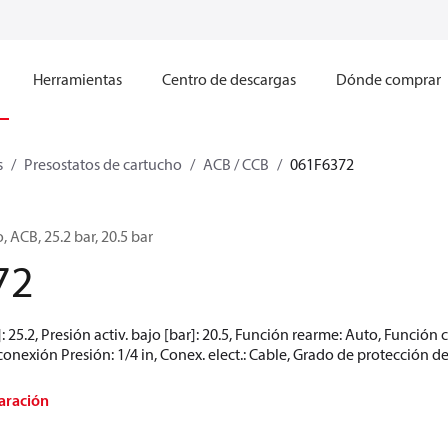
Herramientas
Centro de descargas
Dónde comprar
s
Presostatos de cartucho
ACB / CCB
061F6372
 ACB, 25.2 bar, 20.5 bar
72
]: 25.2, Presión activ. bajo [bar]: 20.5, Función rearme: Auto, Funció
exión Presión: 1/4 in, Conex. elect.: Cable, Grado de protección de 
aración