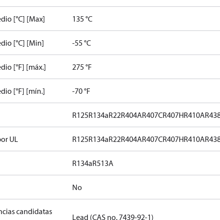
dio [°C] [Max]
135 °C
io [°C] [Min]
-55 °C
io [°F] [máx.]
275 °F
io [°F] [mín.]
-70 °F
R125
R134a
R22
R404A
R407C
R407H
R410A
R43
por UL
R125
R134a
R22
R404A
R407C
R407H
R410A
R43
R134a
R513A
No
ancias candidatas
Lead (CAS no. 7439-92-1)