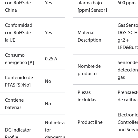
con RoHS de
Yes
alarma bajo
500 ppm
China
[ppm] Sensor1
Conformidad
Gas Senso
con RoHS de
Yes
Material
DGS-SC H
la UE
Description
gr.2 +
LED&Buz
Consumo
0.25 A
energético [A]
Sensor de
Nombre de
detección
producto
gas
Contenido de
No
PFAS [Sí/No]
Piezas
Prensaes
incluídas
de calibr
Contiene
No
baterías
Electronic
Product line
Controlle
Not relevant
and Servi
DG Indicator
for
Profile
dangerous