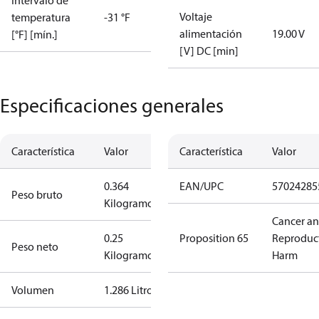
Intervalo de
Voltaje
temperatura
-31 °F
alimentación
19.00 V
[°F] [mín.]
[V] DC [min]
Especificaciones generales
Característica
Valor
Característica
Valor
0.364
EAN/UPC
57024285
Peso bruto
Kilogramo
Cancer a
0.25
Proposition 65
Reproduc
Peso neto
Kilogramo
Harm
Volumen
1.286 Litro