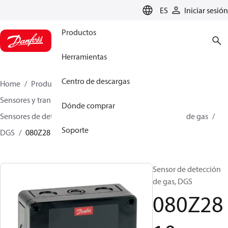
LANGUAGE
ES
Iniciar sesión
Productos
Herramientas
Centro de descargas
Home
Productos
Climate Solutions for cooling
Sensores y transmisores
Sensores
Dónde comprar
Sensores de detección de gas
Sensores de detección de gas
Soporte
DGS
080Z2810
Sensor de detección
de gas, DGS
080Z28