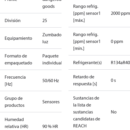
goods
Rango refrig.
[ppm] sensor1
2000 ppm
[máx.]
División
25
Rango refrig.
Zumbadory
Equipamiento
[ppm] sensor1
0 ppm
luz
[mín.]
Formato de
Paquete
Refrigerante(s)
R134a
R4
empaquetado
individual
Retardo de
Frecuencia
0 s
50/60 Hz
respuesta [s]
[Hz]
Sustancias de
Grupo de
Sensores
la lista de
productos
sustancias
No
candidatas de
Humedad
REACH
relativa (HR)
90 % HR