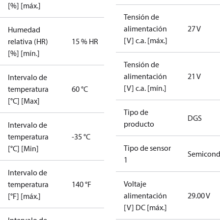
[%] [máx.]
Tensión de
alimentación
27 V
Humedad
[V] c.a. [máx.]
relativa (HR)
15 % HR
[%] [mín.]
Tensión de
alimentación
21 V
Intervalo de
[V] c.a. [mín.]
temperatura
60 °C
[°C] [Max]
Tipo de
DGS
producto
Intervalo de
temperatura
-35 °C
Tipo de sensor
[°C] [Min]
Semicond
1
Intervalo de
Voltaje
temperatura
140 °F
alimentación
29.00 V
[°F] [máx.]
[V] DC [máx.]