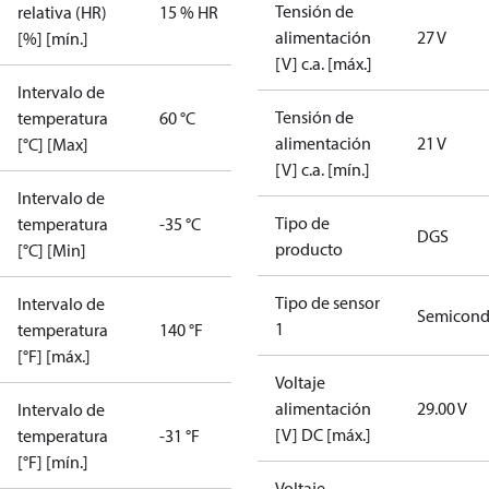
Tensión de
relativa (HR)
15 % HR
alimentación
27 V
[%] [mín.]
[V] c.a. [máx.]
Intervalo de
Tensión de
temperatura
60 °C
alimentación
21 V
[°C] [Max]
[V] c.a. [mín.]
Intervalo de
Tipo de
temperatura
-35 °C
DGS
producto
[°C] [Min]
Tipo de sensor
Intervalo de
Semicond
1
temperatura
140 °F
[°F] [máx.]
Voltaje
alimentación
29.00 V
Intervalo de
[V] DC [máx.]
temperatura
-31 °F
[°F] [mín.]
Voltaje