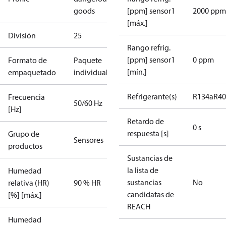
goods
[ppm] sensor1
2000 ppm
[máx.]
División
25
Rango refrig.
[ppm] sensor1
0 ppm
Formato de
Paquete
[mín.]
empaquetado
individual
Refrigerante(s)
R134a
R4
Frecuencia
50/60 Hz
[Hz]
Retardo de
0 s
respuesta [s]
Grupo de
Sensores
productos
Sustancias de
la lista de
Humedad
sustancias
No
relativa (HR)
90 % HR
candidatas de
[%] [máx.]
REACH
Humedad