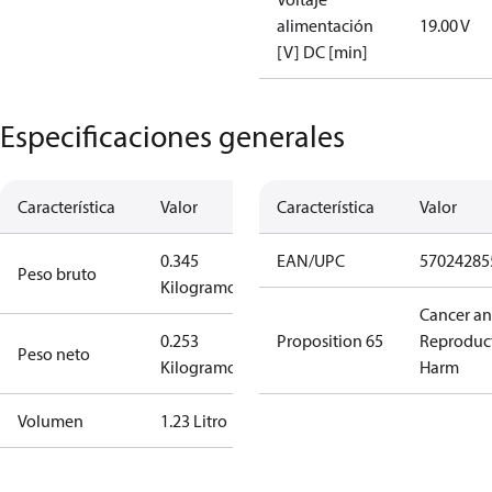
alimentación
19.00 V
[V] DC [min]
Especificaciones generales
Característica
Valor
Característica
Valor
0.345
EAN/UPC
57024285
Peso bruto
Kilogramo
Cancer a
0.253
Proposition 65
Reproduc
Peso neto
Kilogramo
Harm
Volumen
1.23 Litro