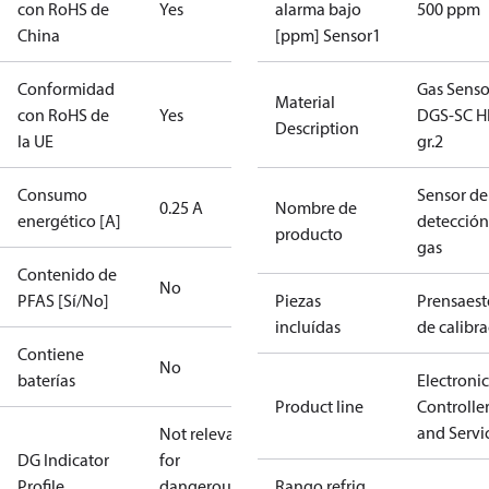
con RoHS de
Yes
alarma bajo
500 ppm
China
[ppm] Sensor1
Conformidad
Gas Senso
Material
con RoHS de
Yes
DGS-SC H
Description
la UE
gr.2
Consumo
Sensor de
0.25 A
Nombre de
energético [A]
detección
producto
gas
Contenido de
No
PFAS [Sí/No]
Piezas
Prensaes
incluídas
de calibr
Contiene
No
baterías
Electronic
Product line
Controlle
and Servi
Not relevant
DG Indicator
for
Profile
dangerous
Rango refrig.