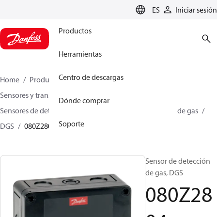
LANGUAGE
ES
Iniciar sesión
Productos
Herramientas
Centro de descargas
Home
Productos
Climate Solutions for cooling
Sensores y transmisores
Sensores
Dónde comprar
Sensores de detección de gas
Sensores de detección de gas
Soporte
DGS
080Z2804
Sensor de detección
de gas, DGS
080Z28