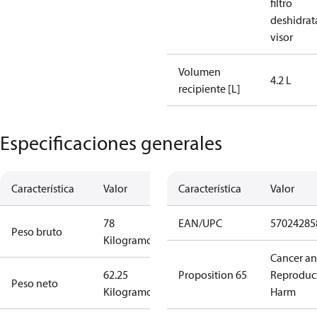
filtro
deshidrat
visor
Volumen
4.2 L
recipiente [L]
Especificaciones generales
Característica
Valor
Característica
Valor
78
EAN/UPC
57024285
Peso bruto
Kilogramo
Cancer a
62.25
Proposition 65
Reproduc
Peso neto
Kilogramo
Harm