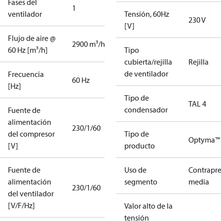
Fases del
1
ventilador
Tensión, 60Hz
230 V
[V]
Flujo de aire @
2900 m³/h
60 Hz [m³/h]
Tipo
cubierta/rejilla
Rejilla
de ventilador
Frecuencia
60 Hz
[Hz]
Tipo de
TAL 4
condensador
Fuente de
alimentación
230/1/60
del compresor
Tipo de
Optyma™
[V]
producto
Fuente de
Uso de
Contrapre
alimentación
segmento
media
230/1/60
del ventilador
[V/F/Hz]
Valor alto de la
tensión