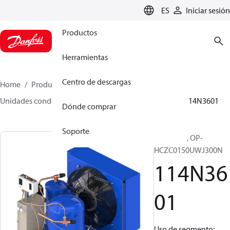
LANGUAGE
ES
Iniciar sesión
Productos
Herramientas
Centro de descargas
Home
Productos
Climate Solutions for cooling
Unidades condensadoras
Optyma™
Optyma™
114N3601
Dónde comprar
Soporte
Optyma™, OP-
HCZC0150UWJ300N
114N36
01
Uso de segmento: