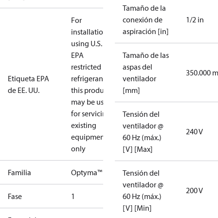
Tamaño de la
conexión de
1/2 in
For
aspiración [in]
installations
using U.S.
EPA
Tamaño de las
restricted
aspas del
350.000 
Etiqueta EPA
refrigerants,
ventilador
de EE. UU.
this product
[mm]
may be used
for servicing
Tensión del
existing
ventilador @
240 V
equipment
60 Hz (máx.)
only
[V] [Max]
Familia
Optyma™
Tensión del
ventilador @
200 V
Fase
1
60 Hz (máx.)
[V] [Min]