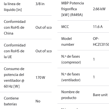
MBP Potencia
la línea de
3/8 in
frigorífica
2.66 kW
líquido [in]
[kW] (R449A)
Conformidad
MCC
11.6 A
con RoHS de
Out of scope
China
Model
OP-
number
HCZC015
Conformidad
con RoHS de
Out of scope
N.º de fases
la UE
1
(compresor)
Consumo de
N.º de fases
potencia del
1
170 W
(ventilador)
ventilador @
60 Hz [W]
Nombre de
Bare unit
producto
Contiene
No
baterías