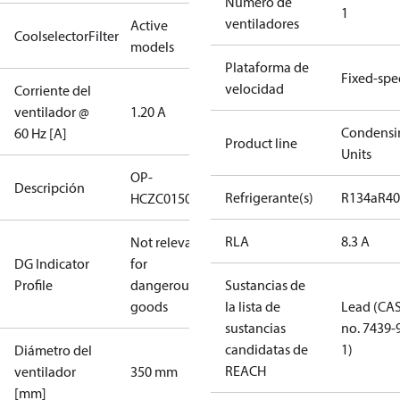
Número de
1
ventiladores
Active
CoolselectorFilter
models
Plataforma de
Fixed-sp
velocidad
Corriente del
ventilador @
1.20 A
Condensi
60 Hz [A]
Product line
Units
OP-
Descripción
Refrigerante(s)
R134a
R4
HCZC0150UWJ300N
RLA
8.3 A
Not relevant
DG Indicator
for
Profile
dangerous
Sustancias de
goods
la lista de
Lead (CA
sustancias
no. 7439-
candidatas de
1)
Diámetro del
REACH
ventilador
350 mm
[mm]