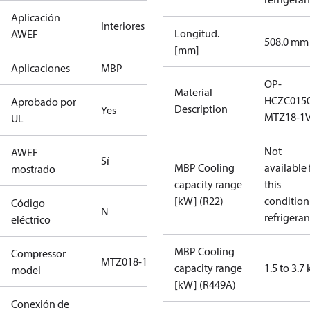
Aplicación
Interiores
Longitud.
AWEF
508.0 mm
[mm]
Aplicaciones
MBP
OP-
Material
HCZC015
Aprobado por
Description
Yes
MTZ18-1V
UL
Not
AWEF
Sí
MBP Cooling
available 
mostrado
capacity range
this
[kW] (R22)
condition
Código
N
refrigeran
eléctrico
MBP Cooling
Compressor
MTZ018-1
capacity range
1.5 to 3.7
model
[kW] (R449A)
Conexión de