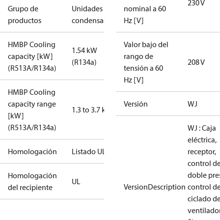
230 V
Grupo de
Unidades
nominal a 60
productos
condensadoras
Hz [V]
HMBP Cooling
Valor bajo del
1.54 kW
capacity [kW]
rango de
(R134a)
208 V
(R513A/R134a)
tensión a 60
Hz [V]
HMBP Cooling
capacity range
Versión
WJ
1.3 to 3.7 kW
[kW]
(R513A/R134a)
WJ : Caja
eléctrica,
Homologación
Listado UL
receptor,
control d
doble pre
Homologación
UL
VersionDescription
control d
del recipiente
ciclado de
ventilador