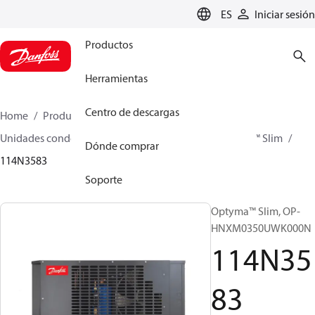
LANGUAGE
ES
Iniciar sesión
Productos
Herramientas
Centro de descargas
Home
Productos
Climate Solutions for cooling
Unidades condensadoras
Optyma™ Slim
Optyma™ Slim
Dónde comprar
114N3583
Soporte
Optyma™ Slim, OP-
HNXM0350UWK000N
114N35
83