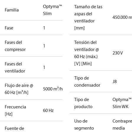
Optyma™
Tamaño de las
Familia
Slim
aspas del
450.000 
ventilador
Fase
1
[mm]
Fases del
Tensión del
1
compresor
ventilador @
230 V
60 Hz (máx.)
[V] [Min]
Fases del
1
ventilador
Tipo de
J8
condensador
Flujo de aire @
5000 m³/h
60 Hz [m³/h]
Tipo de
Optyma™
producto
Slim WK
Frecuencia
60 Hz
[Hz]
Uso de
Contrapre
segmento
media
Fuente de