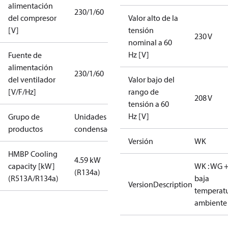
alimentación
230/1/60
del compresor
Valor alto de la
[V]
tensión
230 V
nominal a 60
Hz [V]
Fuente de
alimentación
230/1/60
del ventilador
Valor bajo del
[V/F/Hz]
rango de
208 V
tensión a 60
Hz [V]
Grupo de
Unidades
productos
condensadoras
Versión
WK
HMBP Cooling
4.59 kW
capacity [kW]
WK : WG 
(R134a)
(R513A/R134a)
baja
VersionDescription
temperat
ambiente