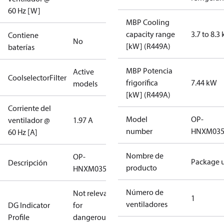
60 Hz [W]
MBP Cooling
capacity range
3.7 to 8.3
Contiene
No
[kW] (R449A)
baterías
MBP Potencia
Active
CoolselectorFilter
frigorífica
7.44 kW
models
[kW] (R449A)
Corriente del
Model
OP-
ventilador @
1.97 A
number
HNXM03
60 Hz [A]
Nombre de
OP-
Package u
Descripción
producto
HNXM0350UWK000N
Número de
Not relevant
1
ventiladores
DG Indicator
for
Profile
dangerous