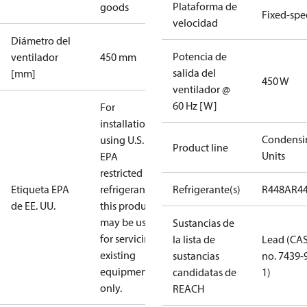
Plataforma de
goods
Fixed-sp
velocidad
Diámetro del
Potencia de
ventilador
450 mm
salida del
[mm]
450 W
ventilador @
60 Hz [W]
For
installations
Condensi
using U.S.
Product line
Units
EPA
restricted
Etiqueta EPA
refrigerants,
Refrigerante(s)
R448A
R4
de EE. UU.
this product
may be used
Sustancias de
for servicing
la lista de
Lead (CA
existing
sustancias
no. 7439-
equipment
candidatas de
1)
only.
REACH